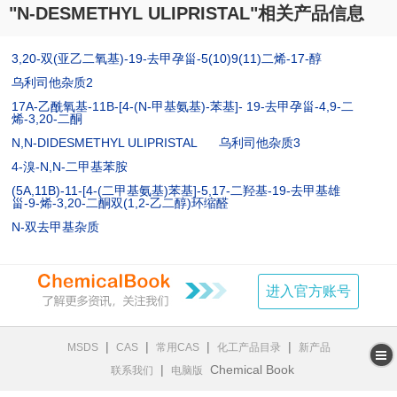
"N-DESMETHYL ULIPRISTAL"相关产品信息
3,20-双(亚乙二氧基)-19-去甲孕甾-5(10)9(11)二烯-17-醇
乌利司他杂质2
17Α-乙酰氧基-11Β-[4-(N-甲基氨基)-苯基]- 19-去甲孕甾-4,9-二
烯-3,20-二酮
N,N-DIDESMETHYL ULIPRISTAL
乌利司他杂质3
4-溴-N,N-二甲基苯胺
(5A,11B)-11-[4-(二甲基氨基)苯基]-5,17-二羟基-19-去甲基雄
甾-9-烯-3,20-二酮双(1,2-乙二醇)环缩醛
N-双去甲基杂质
进入官方账号
|
|
|
|
MSDS
CAS
常用CAS
化工产品目录
新产品
|
Chemical Book
联系我们
电脑版