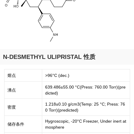
N-DESMETHYL ULIPRISTAL 性质
熔点
>96°C (dec.)
639.486±55.00 °C(Press: 760.00 Torr)(pre
沸点
dicted)
1.218±0.10 g/cm3(Temp: 25 °C; Press: 76
密度
0 Torr)(predicted)
Hygroscopic, -20°C Freezer, Under inert at
储存条件
mosphere