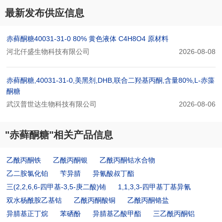
最新发布供应信息
赤藓酮糖40031-31-0 80% 黄色液体 C4H8O4 原材料
河北仟盛生物科技有限公司
2026-08-08
赤藓酮糖,40031-31-0,美黑剂,DHB,联合二羟基丙酮,含量80%,L-赤藻
酮糖
武汉普世达生物科技有限公司
2026-08-06
"赤藓酮糖"相关产品信息
乙酰丙酮铁
乙酰丙酮银
乙酰丙酮钴水合物
乙二胺氯化铂
苄异腈
异氰酸叔丁酯
三(2,2,6,6-四甲基-3,5-庚二酸)铕
1,1,3,3-四甲基丁基异氰
双水杨酰胺乙基钴
乙酰丙酮酸铜
乙酰丙酮铬盐
异腈基正丁烷
苯硒酚
异腈基乙酸甲酯
三乙酰丙酮铝