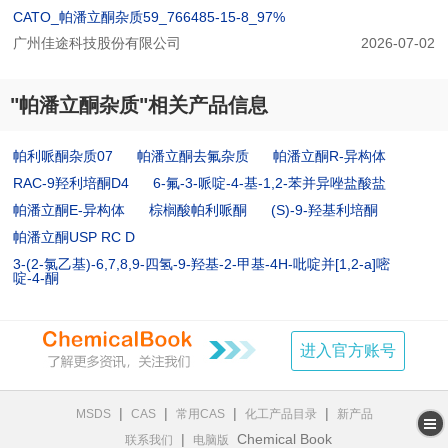
CATO_帕潘立酮杂质59_766485-15-8_97%
广州佳途科技股份有限公司
2026-07-02
"帕潘立酮杂质"相关产品信息
帕利哌酮杂质07
帕潘立酮去氟杂质
帕潘立酮R-异构体
RAC-9羟利培酮D4
6-氟-3-哌啶-4-基-1,2-苯并异唑盐酸盐
帕潘立酮E-异构体
棕榈酸帕利哌酮
(S)-9-羟基利培酮
帕潘立酮USP RC D
3-(2-氯乙基)-6,7,8,9-四氢-9-羟基-2-甲基-4H-吡啶并[1,2-a]嘧
啶-4-酮
进入官方账号
|
|
|
|
MSDS
CAS
常用CAS
化工产品目录
新产品
|
Chemical Book
联系我们
电脑版