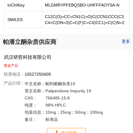
InChIKey
MLGMRYPFEBQSBO-UHFFFAOYSA-N
C12C(O)=CC=CN1C(=O)C(CCN1CCC(C3
SMILES
C4=C(ON=3)C=C(F)C=C4)CC1)=C(C)N=2
帕潘立酮杂质供应商
更多
武汉研哲科技有限公司
黄金产品
联系电话：
15527250409
产品介绍：
中文名称：
帕利哌酮杂质19
英文名称：
Paliperidone Impurity 19
CAS：
766485-15-8
纯度：
98% HPLC
包装信息：
10mg；25mg；50mg；100mg
备注：
标准品
电话询单