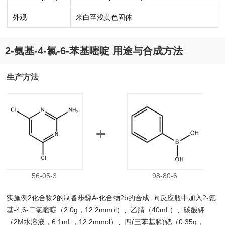
外观
米白至浅黄色固体
2-氨基-4-氯-6-苯基嘧啶 用途与合成方法
生产方法
56-05-3
98-80-6
实施例2化合物2的制备步骤A-化合物2b的合成: 向反应瓶中加入2-氨
基-4,6-二氯嘧啶（2.0g，12.2mmol）、乙腈（40mL）、碳酸钾
（2M水溶液，6.1mL，12.2mmol）、四(三苯基膦)钯（0.35g，