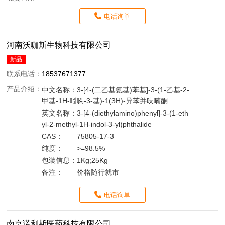
电话询单
河南沃咖斯生物科技有限公司
新品
联系电话：
18537671377
产品介绍：
中文名称：
3-[4-(二乙基氨基)苯基]-3-(1-乙基-2-
甲基-1H-吲哚-3-基)-1(3H)-异苯并呋喃酮
英文名称：
3-[4-(diethylamino)phenyl]-3-(1-eth
yl-2-methyl-1H-indol-3-yl)phthalide
CAS：
75805-17-3
纯度：
>=98.5%
包装信息：
1Kg;25Kg
备注：
价格随行就市
电话询单
南京诺利斯医药科技有限公司