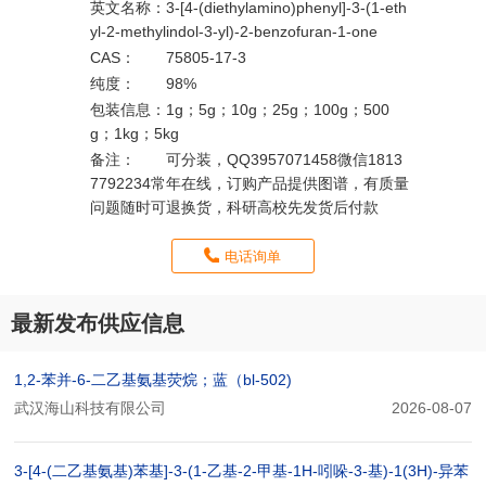
英文名称：
3-[4-(diethylamino)phenyl]-3-(1-eth
yl-2-methylindol-3-yl)-2-benzofuran-1-one
CAS：
75805-17-3
纯度：
98%
包装信息：
1g；5g；10g；25g；100g；500
g；1kg；5kg
备注：
可分装，QQ3957071458微信1813
7792234常年在线，订购产品提供图谱，有质量
问题随时可退换货，科研高校先发货后付款
电话询单
最新发布供应信息
1,2-苯并-6-二乙基氨基荧烷；蓝（bl-502)
武汉海山科技有限公司
2026-08-07
3-[4-(二乙基氨基)苯基]-3-(1-乙基-2-甲基-1H-吲哚-3-基)-1(3H)-异苯