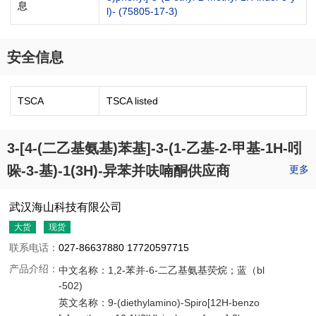
息
l)- (75805-17-3)
安全信息
TSCA
TSCA listed
3-[4-(二乙基氨基)苯基]-3-(1-乙基-2-甲基-1H-吲
哚-3-基)-1(3H)-异苯并呋喃酮供应商
更多
武汉海山科技有限公司
大货
现货
联系电话：
027-86637880 17720597715
产品介绍：
中文名称：
1,2-苯并-6-二乙基氨基荧烷；蓝（bl
-502)
英文名称：
9-(diethylamino)-Spiro[12H-benzo