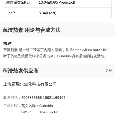
酸度系数(pKa)
13.04±0.60(Predicted)
LogP
3.340 (est)
荜澄茄素 用途与合成方法
概述
荜澄茄素 是一种二苄基丁内酯木脂素，从 Zanthoxyllum naranjillo
叶子的粗己烷提取物中分离出来。Cubebin 具有显着的抗炎活性。
荜澄茄素供应商
更多
上海迈瑞尔生化科技有限公司
联系电话：
4006356688 18621169109
产品介绍：
英文名称：
Cubebin
CAS：
18423-69-3