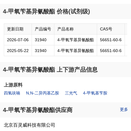
4-甲氧苄基异氰酸酯 价格(试剂级)
更新日期
产品编号
产品名称
CAS号
2026-07-06
31940
4-甲氧苄基异氰酸酯
56651-60-6
5
2025-05-22
31940
4-甲氧苄基异氰酸酯
56651-60-6
1
4-甲氧苄基异氰酸酯 上下游产品信息
上游原料
四氢呋喃
N,N-二异丙基乙胺
三光气
4-甲氧基苄胺
4-甲氧苄基异氰酸酯供应商
更多
北京百灵威科技有限公司