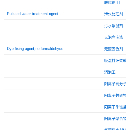
脱脂剂HT
Pulluted water treatment agent
污水处理剂
污水絮凝剂
无泡皂洗涤
Dye-fixing agent,no formaldehyde
无醛固色剂
吸湿排汗柔软剂
消泡王
阳离子高分子
阳离子共聚物
阳离子季铵盐
阳离子聚合物