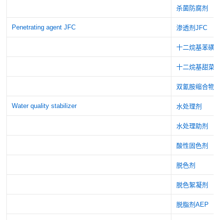
杀菌防腐剂
Penetrating agent JFC
渗透剂JFC
十二烷基苯磺酸
十二烷基甜菜
双氰胺缩合物
Water quality stabilizer
水处理剂
水处理助剂
酸性固色剂
脱色剂
脱色絮凝剂
脱脂剂AEP