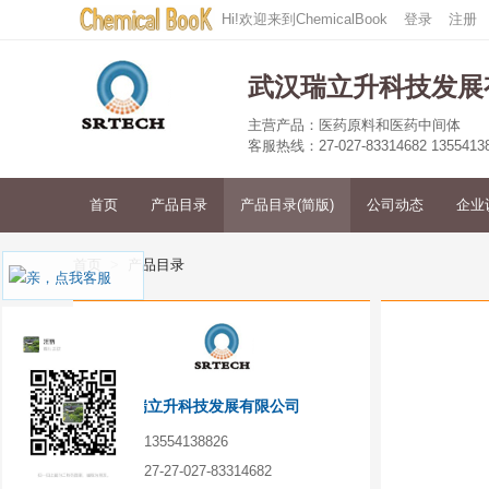
Hi!欢迎来到ChemicalBook
登录
注册
武汉瑞立升科技发展
主营产品：医药原料和医药中间体
客服热线：27-027-83314682 1355413
首页
产品目录
产品目录(简版)
公司动态
企业
首页
产品目录
客服
武汉瑞立升科技发展有限公司
手机：
13554138826
电话：
27-27-027-83314682