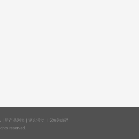
录
|
新产品列表
|
评选活动
|
HS海关编码
ts reserved.