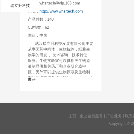
邮箱：
whsrtech@vip.163.com
瑞立升科技
网址：
http://www.whsrtech.com
产品总数：
140
CB指数：
62
国籍：
中国
武汉瑞立升科技发展有限公司主要
从事医药中间体，生物抗体，细胞生
物学的研发 、技术咨询，技术转让和
服务。生物实验室可以供相关生物原
液制品供相关药厂和企业研究或申
报，另外可以提供生物原液及生物制
剂的技术支持及技术转让。 公司
展开
遵循“顾客至上、信誉至上，质量第
一、开拓创新”的质量方针，公司不断
加大高新技术的投入力度，为客户提
供全方位的解决方案。同时，公司添
置了一系列仪器仪表 （HPLC、G
C/MS、NMR）严格控制产品质量，确
主页
|
企业会员服务
|
广告业务
|
联系
保每个批次的产品均能符合客户的要
求。 公司以国际市场为导向，依
Copyright © 
靠科技进步，充分发挥自身优势，竭