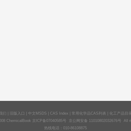
我们
|
旧版入口
|
中文MSDS
|
CAS Index
|
常用化学品CAS列表
|
化工产品目
2008 ChemicalBook
京ICP备07040585号
京公网安备 11010802032676号 All righ
热线电话：010-86108875