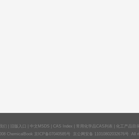
我们
|
旧版入口
|
中文MSDS
|
CAS Index
|
常用化学品CAS列表
|
化工产品目
2008 ChemicalBook
京ICP备07040585号
京公网安备 11010802032676号 All righ