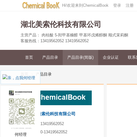
Hi!欢迎来到ChemicalBook
登录
注册
湖北美索伦科技有限公司
主营产品： 肉桂酸 5-羟甲基糠醛 甲基环戊烯醇酮 顺式茉莉酮
客服热线：13419562052 13419562052
首页
产品目录
产品目录(简版)
企业认证
联系
首页
产品目录
何经理
湖北美索伦科技有限公司
手机：
13419562052
电话：
0-13419562052
何经理