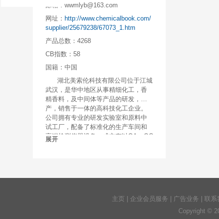
邮箱：
wwmlyb@163.com
网址：
http://www.chemicalbook.com/
supplier/25679238/67073_1.htm
产品总数：
4268
CB指数：
58
国籍：
中国
湖北美索伦科技有限公司位于江城
武汉，是华中地区从事精细化工，香
精香料，及中间体等产品的研发，生
产，销售于一体的高科技化工企业。
公司拥有专业的研发实验室和原料中
试工厂，配备了标准化的生产车间和
高端检测仪器设备，成立有以QA、QC
展开
为主体的质量管理系统，且已与国内
多家知名大学、科研机构建立了长期
的战略合作关系，以确保产品质量的
稳定及新产品研发奠定了坚实的基
础。公司一直致力于精细化工及中间
体的化学定制合成，可提供从实验室
主页
|
企业会员服务
|
广告业务
|
联系
研究用的克级，公斤级到工业化吨级
的产品定制生产及OEM. 同时我公司代
Copyright © 