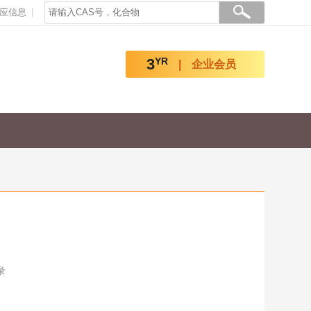
应信息
3
YR
企业会员
录