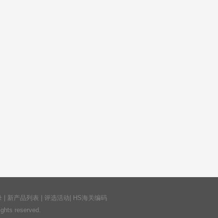
录
|
新产品列表
|
评选活动
|
HS海关编码
ts reserved.