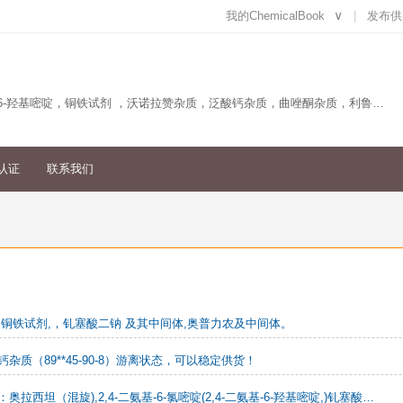
我的ChemicalBook
∨
发布供
主营产品：钆塞酸二钠及中间体，奥普力农及中间体，2,4-二氨基-6-羟基嘧啶，铜铁试剂 ，沃诺拉赞杂质，泛酸钙杂质，曲唑酮杂质，利鲁唑杂质等
认证
联系我们
:铜铁试剂,，钆塞酸二钠 及其中间体,奥普力农及中间体。
杂质（89**45-90-8）游离状态，可以稳定供货！
库存大量现货：奥拉西坦（混旋),2,4-二氨基-6-氯嘧啶(2,4-二氨基-6-羟基嘧啶,)钆塞酸二钠 及其中间体,铜铁试剂,各类杂质定制