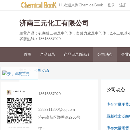
Hi!欢迎来到ChemicalBook
登录
注册
济南三元化工有限公司
客服热线：18615587029
首页
产品目录
产品目录(简版)
公司动态
企业
首页
公司动态
三元
公司动态
手机：
18615587029
电话：
库存大量现货
邮箱：
3382711390@qq.com
最新推出泛酸钙
地址：
济南高新区颖秀路2766号
企业认证：