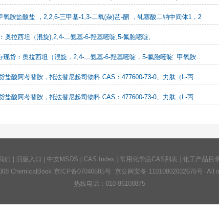
氧胺盐酸盐 ，2,2,6-三甲基-1,3-二氧(杂)芑-酮 ，钆塞酸二钠中间体1，2
奥拉西坦（混旋),2,4-二氨基-6-羟基嘧啶,5-氟胞嘧啶,
奥拉西坦（混旋，2,4-二氨基-6-羟基嘧啶，5-氟胞嘧啶 甲氧胺盐酸盐 ，2,2,6-三甲基-1,3-二氧(杂)芑-酮，钆塞酸二钠中间体
低价出库存现货盐酸阿考替胺，托法替尼起司物料 CAS：477600-73-0、力肽（L-丙胺酰-L-谷酰胺）、依达拉奉、醋酸阿比特龙、甲磺酸伊马替尼-更多产品请咨询15688867518
低价出库存现货盐酸阿考替胺，托法替尼起司物料 CAS：477600-73-0、力肽（L-丙胺酰-L-谷酰胺）、依达拉奉、醋酸阿比特龙、甲磺酸伊马替尼-更多产品请咨询15688867518
我们
|
旧版入口
|
中文MSDS
|
CAS Index
|
常用化学品CAS列表
|
化工产品目
2008 ChemicalBook
京ICP备07040585号
京公网安备 11010802032676号 All righ
热线电话：010-86108875