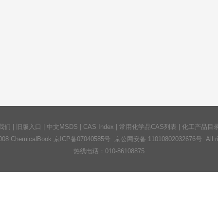
我们
|
旧版入口
|
中文MSDS
|
CAS Index
|
常用化学品CAS列表
|
化工产品目
2008 ChemicalBook
京ICP备07040585号
京公网安备 11010802032676号 All righ
热线电话：010-86108875