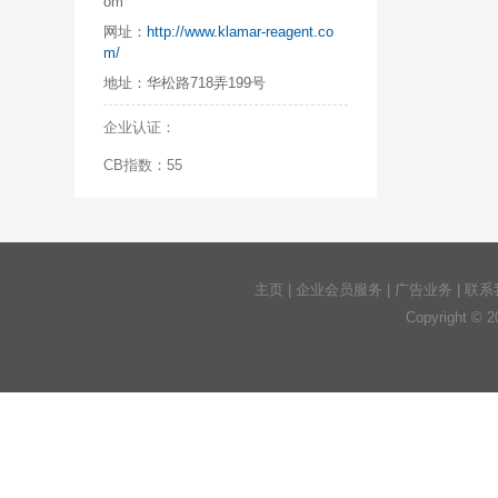
om
网址：
http://www.klamar-reagent.co
m/
地址：
华松路718弄199号
企业认证：
CB指数：55
主页
|
企业会员服务
|
广告业务
|
联系
Copyright © 