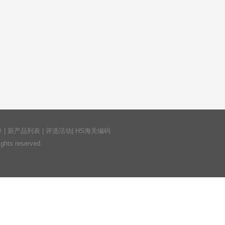
录
|
新产品列表
|
评选活动
|
HS海关编码
ts reserved.