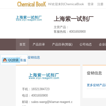
Hi!欢迎来到ChemicalBook
登录
注册
上海紫一试剂厂
主营产品：
客服热线：4001650900
首页
产品目录
产品目录(简版)
公司动态
企业
首页
促销信息
客服
促销信息
更多促销产品
手机：
18321384723
电话：
4001650900
邮箱：
sales-wang@klamar-reagent.c