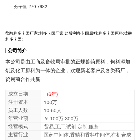
分子量:270.7982
盐酸利多卡因厂家;利多卡因厂家;盐酸利多卡因原料;利多卡因原料;盐酸
利多卡因;
公司简介
本公司是由工商及畜牧局审批的正规兽药原料，饲料添加
剂及化工原料为一体的企业，欢迎新老客户及各类药厂，
贸易商合作共赢
成立日期
(6年)
注册资本
100万
员工人数
10-50人
年营业额
￥ 100万-300万
经营模式
贸易,工厂,试剂,定制,服务
主营行业
医药中间体,香精和香料中间体,有机合成