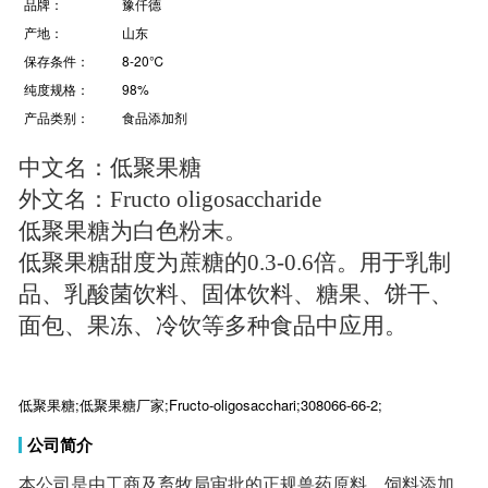
品牌：
豫仟德
产地：
山东
保存条件：
8-20℃
纯度规格：
98%
产品类别：
食品添加剂
中文名：低聚果糖
外文名：Fructo oligosaccharide
低聚果糖为白色粉末。
低聚果糖甜度为蔗糖的0.3-0.6倍。用于乳制
品、乳酸菌饮料、固体饮料、糖果、饼干、
面包、果冻、冷饮等多种食品中应用。
低聚果糖;低聚果糖厂家;Fructo-oligosacchari;308066-66-2;
公司简介
本公司是由工商及畜牧局审批的正规兽药原料，饲料添加
剂及化工原料为一体的企业，欢迎新老客户及各类药厂，