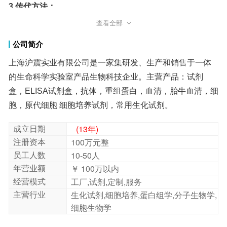
3.传代方法：
传代步骤
查看全部
1、吸出原培养液；
公司简介
2、加入2ml左右PBS，轻轻晃动培养瓶润洗细胞,吸出PBS
上海沪震实业有限公司是一家集研发、生产和销售于一体
的生命科学实验室产品生物科技企业。主营产品：试剂
盒，ELISA试剂盒，抗体，重组蛋白，血清，胎牛血清，细
丢弃；
3、加入1ml左右0.25%胰蛋白酶溶液（含EDTA），轻轻晃
动培养瓶使之浸润所有细胞；
胞，原代细胞 细胞培养试剂，常用生化试剂。
4、放入培养箱消化，显微镜下看到细胞块中间的细胞明显
变圆有间隙时可终止，全程不要拍打培养瓶；
成立日期
(13年)
5、加入3ml含血清的培养基终止消化，吹打细胞使之脱壁
注册资本
100万元整
并在液体里反复吹打使细胞尽量呈单颗细胞的悬浮液；
员工人数
10-50人
6、收集细胞悬液离心，1200rpm/min 3分钟，离心完吸出
年营业额
￥ 100万以内
上清丢弃；
经营模式
工厂,试剂,定制,服务
7、加入新鲜培养基，吹打几下混匀细胞即可，按比例接种
到新培养瓶，补足培养基，拧松瓶盖或使用透气瓶盖进行
主营行业
生化试剂,细胞培养,蛋白组学,分子生物学,
细胞生物学
培养。