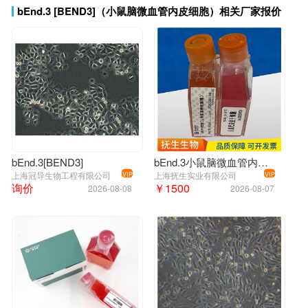
消化时间 2~3分钟
bEnd.3 [BEND3]（小鼠脑微血管内皮细胞）相关厂家报价
传代比例（密度） 1:4-1:6
换液频次 2~3次/周
倍增时间 ~24-32 hours
本产品仅供科研使用。不能用于人和动物治疗等其它临床
诊断使用！
以实际收货产品说明书为准，网站说明书仅供
参考。
小鼠脑微血管内皮细胞;bEnd.3 [BEND3];BEND3;脑微血管内皮;
bEnd.3[BEND3]
bEnd.3小鼠脑微血管内皮细胞株
上海冠导生物工程有限公司
上海抚生实业有限公司
VIP
VIP
询价
￥1500
2026-08-08
2026-08-07