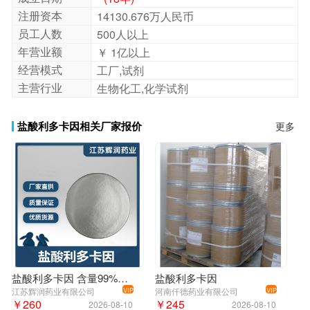
注册资本
14130.676万人民币
员工人数
500人以上
年营业额
￥ 1亿以上
经营模式
工厂,试剂
主营行业
生物化工,化学试剂
盐酸利多卡因相关厂家报价
更多
盐酸利多卡因 含量99%盐酸利多卡因原料原粉
盐酸利多卡因
江苏辉润药业有限公司
河南仟德药业有限公司
VIP
VIP
￥260
￥245
2026-08-10
2026-08-10