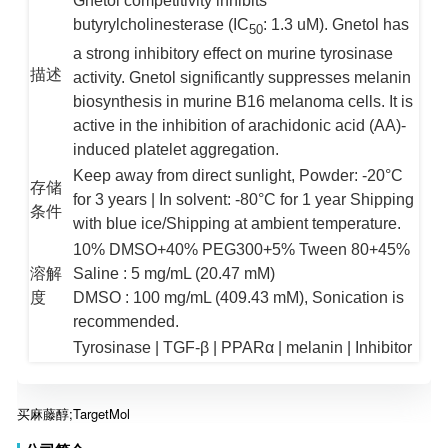
Gnetol competitivity inhibits
butyrylcholinesterase (IC
: 1.3 uM). Gnetol has
a strong inhibitory effect on murine tyrosinase
activity. Gnetol significantly suppresses melanin
biosynthesis in murine B16 melanoma cells. It is
active in the inhibition of arachidonic acid (AA)-
50
描述
induced platelet aggregation.
Keep away from direct sunlight, Powder: -20°C
for 3 years | In solvent: -80°C for 1 year Shipping
存储
条件
with blue ice/Shipping at ambient temperature.
10% DMSO+40% PEG300+5% Tween 80+45%
溶解
Saline : 5 mg/mL (20.47 mM)
度
DMSO : 100 mg/mL (409.43 mM), Sonication is
recommended.
Tyrosinase | TGF-β | PPARα | melanin | Inhibitor
| inhibit | Histone deacetylases |
hepatoprotective | HDAC | Gnetol |
Cyclooxygenase | COX | BChE | antiproliferative
| Antioxidant | antinociceptive | antihepatotoxic |
关键
买麻藤醇;TargetMol
字