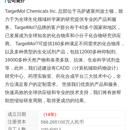
公司简介
antidiabetic | anticancer
TargetMol Chemicals Inc. 总部位于马萨诸塞州波士顿，致
力于为全球生化领域科学家的研究提供专业的产品和服
务。TargetMol?品牌的客户群分布于40多个国家和地区，
已发展成为全球知名的化合物库和小分子化合物研究供应
商。 TargetMol?可提供160多种满足不同需求的化合物库，
以及多种类型的生化试剂产品，包括12000多种抑制剂、
16000多种天然产物和各类多肽、抗体、生命科学试剂盒
等，此外，我们还建设有CADD（计算机辅助药物设计）
研究中心、药理实验室、药化合成平台三大技术中心，全
方位满足客户的定制需求。 凭借我们优质的产品和服务、
快速高效的全球供应链和专业的技术支持，我们将有效帮
Trometamol | Oxyresveratrol | Urethane | 5-
Aminosalicylic Acid | Manganese chloride
(tetrahydrate) | Adenine | N,N-
Dicyclohexylcarbodiimide | 2-Ketoglutaric acid |
Sodium 4-phenylbutyrate | Kojic acid | Ethyl
相关
产品
linoleate | Spinosad
抑制剂库 | 抗癌活性化合物库 | 经典已知活性库 |
已知活性化合物库 | 植物来源化合物库 | 抗癌天然
产物库 | 抗衰老化合物库 | 天然产物库 | 中药单体
化合物库 | 膜蛋白靶向化合物库 | 高通量筛选天然
相关
库
产物库 | 天然多酚类化合物库
助您缩短研发周期，取得更成功的结果。
成立日期
(14年)
注册资本
566.265100万人民币
员工人数
100-500人