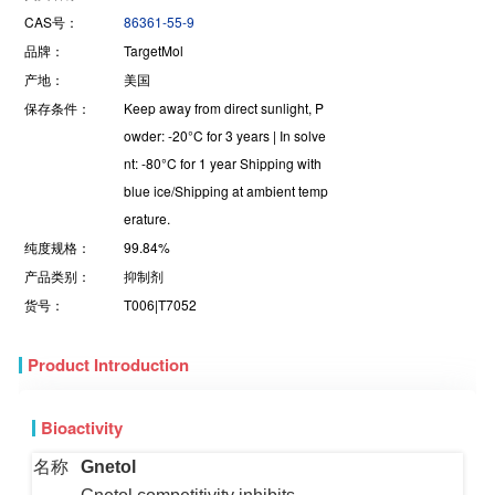
CAS号：
86361-55-9
品牌：
TargetMol
产地：
美国
保存条件：
Keep away from direct sunlight, P
owder: -20°C for 3 years | In solve
nt: -80°C for 1 year Shipping with
blue ice/Shipping at ambient temp
erature.
纯度规格：
99.84%
产品类别：
抑制剂
货号：
T006|T7052
Product Introduction
Bioactivity
名称
Gnetol