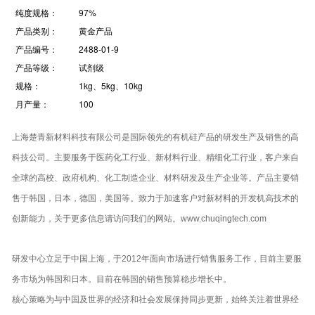
纯度规格：
97%
产品类别：
黄金产品
产品编号：
2488-01-9
产品等级：
试剂级
规格：
1kg、5kg、10kg
月产量：
100
上海楚青新材料科技有限公司是国际领先的有机硅产品的研发生产及销售的高
科技公司。主要服务于医药化工行业、新材料行业、精细化工行业，客户来自
全球的高校、政府机构、化工制造企业、材料研发及生产企业等。产品主要销
售于韩国，日本，德国，美国等。致力于加速客户对新材料的开发机高技术的
创新能力，关于更多信息请访问我们的网站。www.chuqingtech.com
研发中心立足于中国上海，于2012年面向市场进行销售服务工作，目前主要服
务市场为韩国和日本。目前在韩国的销售预算稳步增长中。
核心策略为与中国及世界的经济和社会发展保持同步更新，始终关注着世界经
济的发展，并与政府各有关部门保持着密切的联系，及时了解市场的需要。在
当前的规划中，明确了当前所面临的挑战，如环境问题、能源问题、公共卫生