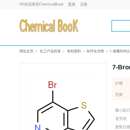
Hi!欢迎来到ChemicalBook
登录
注册
网站主页
化工产品目录
有机原料
杂环化合物
7-溴噻吩并[3
7-Bro
价格
包装
最小起
发货地
更新日