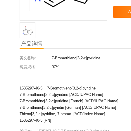
产品详情
英文名称:
7-Bromothieno[3,2-c]pyridine
纯度规格:
97%
1535297-40-5 7-Bromothieno[3,2-c]pyridine
7-Bromothieno[3,2-c]pyridine [ACD/IUPAC Name]
7-Bromothiéno[3,2-c]pyridine [French] [ACD/IUPAC Name]
7-Bromthieno[3,2-c]pyridin [German] [ACD/IUPAC Name]
Thieno[3,2-c]pyridine, 7-bromo- [ACD/Index Name]
1535297-40-5 [RN]