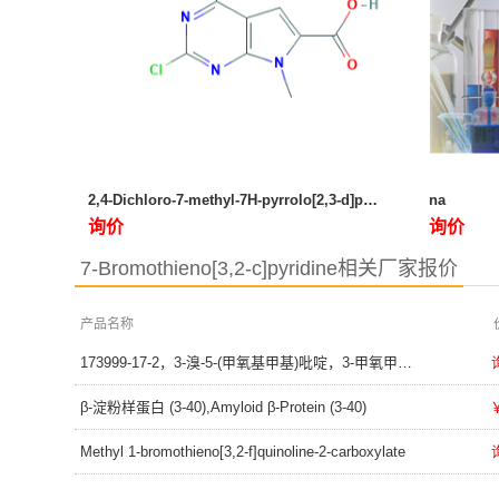
2,4-Dichloro-7-methyl-7H-pyrrolo[2,3-d]pyrimidine-6-carboxylic acid
na
询价
询价
7-Bromothieno[3,2-c]pyridine相关厂家报价
产品名称
173999-17-2，3-溴-5-(甲氧基甲基)吡啶，3-甲氧甲基-5-溴吡啶，3-bromo-5-(methoxymethyl)pyridine，Pyridine, 3-bromo-5-(methoxymethyl)-
β-淀粉样蛋白 (3-40),Amyloid β-Protein (3-40)
Methyl 1-bromothieno[3,2-f]quinoline-2-carboxylate