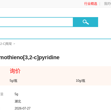
行业精选
我的C
,2-C]吡啶
mothieno[3,2-c]pyridine
询价
5g/瓶
10g/瓶
订量
5g
湖北
期
2026-07-27