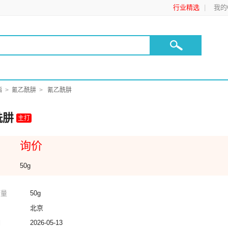
行业精选
我的C
酯
氰乙酰肼
氰乙酰肼
酰肼
主打
询价
50g
订量
50g
北京
期
2026-05-13