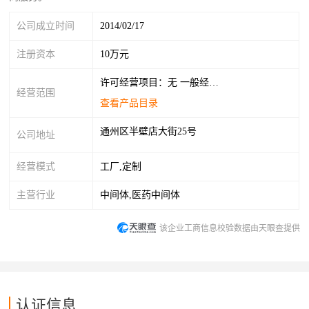
公司成立时间
2014/02/17
注册资本
10万元
许可经营项目：无 一般经营项目：技术开发，咨询，服务，推广，转让；会议服务；电脑图文设计；销售化工产品（不含危险化学品，一类易制毒化学品），建筑材料，五金交电，文化用品，工艺品。
经营范围
查看产品目录
通州区半壁店大街25号
公司地址
经营模式
工厂,定制
主营行业
中间体,医药中间体
该企业工商信息校验数据由天眼查提供
认证信息