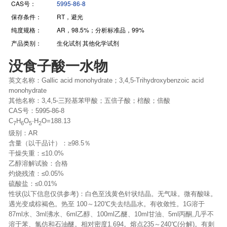
CAS号：
5995-86-8
保存条件：
RT，避光
纯度规格：
AR，98.5%；分析标准品，99%
产品类别：
生化试剂 其他化学试剂
没食子酸一水物
英文名称：Gallic acid monohydrate；3,4,5-Trihydroxybenzoic acid
monohydrate
其他名称：3,4,5-三羟基苯甲酸；五倍子酸；棓酸；倍酸
CAS号：5995-86-8
C
H
O
·H
O=188.13
7
6
5
2
级别：AR
含量（以干品计）：≥98.5％
干燥失重：≤10.0%
乙醇溶解试验：合格
灼烧残渣：≤0.05%
硫酸盐：≤0.01%
性状(以下信息仅供参考)：白色至浅黄色针状结晶。无气味。微有酸味。
遇光变成棕褐色。热至 100～120℃失去结晶水。有收敛性。1G溶于
87ml水、3ml沸水、6ml乙醇、100ml乙醚、10ml甘油、5ml丙酮,几乎不
溶于苯、氯仿和石油醚。相对密度1.694。熔点235～240℃(分解)。有刺