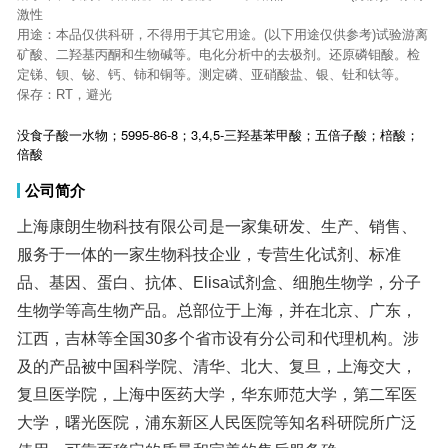
激性
用途：本品仅供科研，不得用于其它用途。(以下用途仅供参考)试验游离
矿酸、二羟基丙酮和生物碱等。电化分析中的去极剂。还原磷钼酸。检
定锑、钡、铋、钙、铈和铜等。测定磷、亚硝酸盐、银、钍和钛等。
保存：RT，避光
没食子酸一水物；5995-86-8；3,4,5-三羟基苯甲酸；五倍子酸；棓酸；
倍酸
公司简介
上海康朗生物科技有限公司是一家集研发、生产、销售、
服务于一体的一家生物科技企业，专营生化试剂、标准
品、基因、蛋白、抗体、Elisa试剂盒、细胞生物学，分子
生物学等高生物产品。总部位于上海，并在北京、广东，
江西，吉林等全国30多个省市设有分公司和代理机构。涉
及的产品被中国科学院、清华、北大、复旦，上海交大，
复旦医学院，上海中医药大学，华东师范大学，第二军医
大学，曙光医院，浦东新区人民医院等知名科研院所广泛