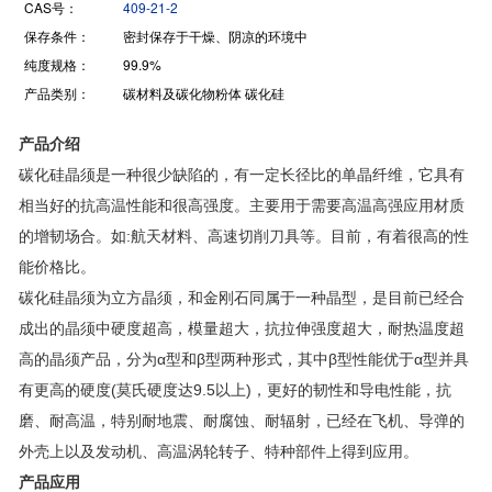
CAS号：
409-21-2
保存条件：
密封保存于干燥、阴凉的环境中
纯度规格：
99.9%
产品类别：
碳材料及碳化物粉体 碳化硅
产品介绍
碳化硅晶须是一种很少缺陷的，有一定长径比的单晶纤维，它具有
相当好的抗高温性能和很高强度。主要用于需要高温高强应用材质
的增韧场合。如:航天材料、高速切削刀具等。目前，有着很高的性
能价格比。
碳化硅晶须为立方晶须，和金刚石同属于一种晶型，是目前已经合
成出的晶须中硬度超高，模量超大，抗拉伸强度超大，耐热温度超
高的晶须产品，分为α型和β型两种形式，其中β型性能优于α型并具
有更高的硬度(莫氏硬度达9.5以上)，更好的韧性和导电性能，抗
磨、耐高温，特别耐地震、耐腐蚀、耐辐射，已经在飞机、导弹的
外壳上以及发动机、高温涡轮转子、特种部件上得到应用。
产品应用