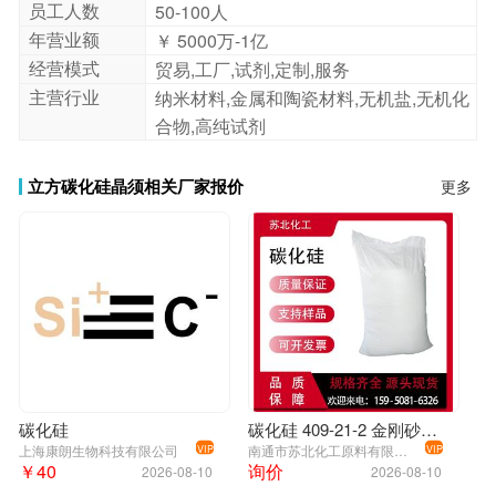
员工人数
50-100人
微米碳化硅晶须;立方碳化硅晶须;绿色碳化硅晶须;SiC whiskers;β-SiC 晶
年营业额
￥ 5000万-1亿
须;
经营模式
贸易,工厂,试剂,定制,服务
主营行业
纳米材料,金属和陶瓷材料,无机盐,无机化
合物,高纯试剂
立方碳化硅晶须相关厂家报价
更多
碳化硅
碳化硅 409-21-2 金刚砂 耐火耐高温 黑色粉末 可分装
上海康朗生物科技有限公司
南通市苏北化工原料有限公司
VIP
VIP
￥40
询价
2026-08-10
2026-08-10