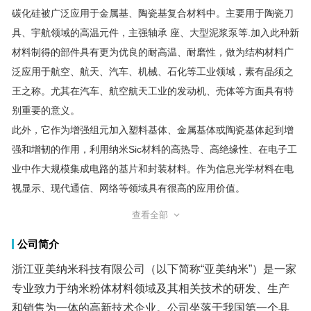
碳化硅被广泛应用于金属基、陶瓷基复合材料中。主要用于陶瓷刀
具、宇航领域的高温元件，主强轴承 座、大型泥浆泵等.加入此种新
材料制得的部件具有更为优良的耐高温、耐磨性，做为结构材料广
泛应用于航空、航天、汽车、机械、石化等工业领域，素有晶须之
王之称。尤其在汽车、航空航天工业的发动机、壳体等方面具有特
别重要的意义。
此外，它作为增强组元加入塑料基体、金属基体或陶瓷基体起到增
强和增韧的作用，利用纳米Sic材料的高热导、高绝缘性、在电子工
业中作大规模集成电路的基片和封装材料。作为信息光学材料在电
视显示、现代通信、网络等领域具有很高的应用价值。
碳化硅晶须在制造高强度塑料、金属和陶瓷的应用工作，可以加速
关键传统产品的升级换代。由于纳米碳化硅晶须的优异功能，使它
在航空航天工业工业部门具有特殊作用，即在飞机、导弹的外壳上
的应用以及发动机、高温涡轮转子、特种部件的应用，因此在军事
查看全部
公司简介
浙江亚美纳米科技有限公司（以下简称“亚美纳米”）是一家
专业致力于纳米粉体材料领域及其相关技术的研发、生产
和销售为一体的高新技术企业。公司坐落于我国第一个县
域经济示范区-浙江省嘉兴市嘉善经济技术开发区内，长期
生产并经营：微纳米金属粉体、微纳米合金粉体、微纳米
氧化物粉体、微纳米碳化物粉体、微纳米氮化物粉体、微
纳米硫化物粉体、微纳米硼化物粉体、微纳米硅化物粉
体、微纳米稀土氧化物粉体、单壁及多壁碳纳米管、石墨
及石墨烯材料以及其他功能粉体......产品广泛应用于信息通
讯、航空航天、军工、涂料、油墨、橡塑、陶瓷、纺织、
化妆品、医药、电池、环保、太阳能等高科技领域。我们
始终秉承“以技术创新为动力、以满足客户需求为使命”的经
营理念，“锐意进取、诚实守信”的企业精神，紧随世界先进
科技步伐，专注于纳米粉体和超细球形粉体应用技术开
发。热忱欢迎各界人士加盟合作，共创纳米粉体材料领域
工业和民用工业中需求量巨大。
包装储存