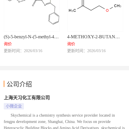
(S)-5-benzyl-N-(5-methyl-4-oxo-2,3,4,5-tetrahydrobenzo[b][1,4]oxazepin-3-yl)-4H-1,2,4-triazole-3-car
4-METHOXY-2-BUTANONE
询价
询价
更新时间：2026/03/16
更新时间：2026/03/16
公司介绍
上海天习化工有限公司
小微企业
Skychemical is a chemistry synthesis service provider located in
fengpu development zone, Shanghai, China. We focus on provide
Heterocyclic Building Blocks and Amino Acid Derivatives .skychemical is