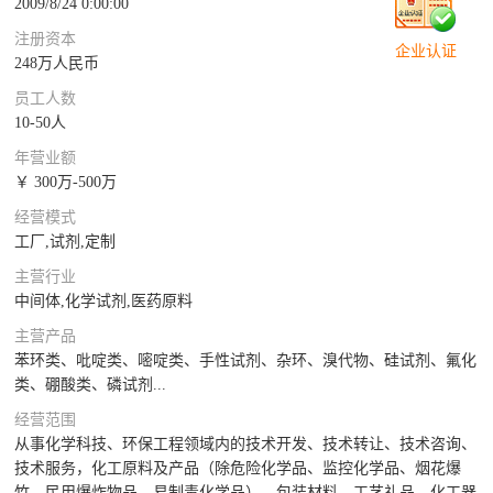
2009/8/24 0:00:00
注册资本
企业认证
248万人民币
员工人数
10-50人
年营业额
￥ 300万-500万
经营模式
工厂,试剂,定制
主营行业
中间体,化学试剂,医药原料
主营产品
苯环类、吡啶类、嘧啶类、手性试剂、杂环、溴代物、硅试剂、氟化
类、硼酸类、磷试剂...
经营范围
从事化学科技、环保工程领域内的技术开发、技术转让、技术咨询、
技术服务，化工原料及产品（除危险化学品、监控化学品、烟花爆
竹、民用爆炸物品、易制毒化学品）、包装材料、工艺礼品、化工器