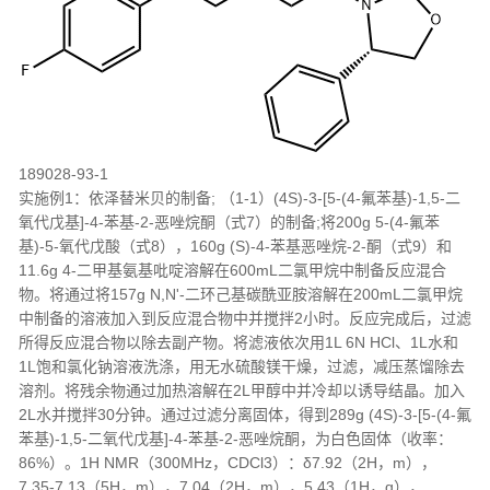
189028-93-1
实施例1：依泽替米贝的制备; （1-1）(4S)-3-[5-(4-氟苯基)-1,5-二
氧代戊基]-4-苯基-2-恶唑烷酮（式7）的制备;将200g 5-(4-氟苯
基)-5-氧代戊酸（式8），160g (S)-4-苯基恶唑烷-2-酮（式9）和
11.6g 4-二甲基氨基吡啶溶解在600mL二氯甲烷中制备反应混合
物。将通过将157g N,N'-二环己基碳酰亚胺溶解在200mL二氯甲烷
中制备的溶液加入到反应混合物中并搅拌2小时。反应完成后，过滤
所得反应混合物以除去副产物。将滤液依次用1L 6N HCl、1L水和
1L饱和氯化钠溶液洗涤，用无水硫酸镁干燥，过滤，减压蒸馏除去
溶剂。将残余物通过加热溶解在2L甲醇中并冷却以诱导结晶。加入
2L水并搅拌30分钟。通过过滤分离固体，得到289g (4S)-3-[5-(4-氟
苯基)-1,5-二氧代戊基]-4-苯基-2-恶唑烷酮，为白色固体（收率：
86%）。1H NMR（300MHz，CDCl3）：δ7.92（2H，m），
7.35-7.13（5H，m），7.04（2H，m），5.43（1H，q），