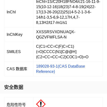
InChI=1S/C20H18FNO4/c21-16-11-9-
15(10-12-16)18(23)7-4-8-19(24)22-
InChI
17(13-26-20(22)25)14-5-2-1-3-6-
14/h1-3,5-6,9-12,17H,4,7-
8,13H2/t17-/m1/s1
XXSSRSVXDNUAQX-
InChIKey
QGZVFWFLSA-N
C(C1=CC=C(F)C=C1)
SMILES
(=O)CCCC(N1[C@@H]
(C2=CC=CC=C2)COC1=O)=O
189028-93-1(CAS DataBase
CAS 数据库
Reference)
安全数据
危险性符号