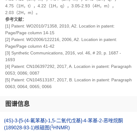
4.75（1H，t），4.22（1H，q），3.05-2.93（4H，m），
2.03（2H，m）。
参考文献：
[1] Patent: WO2010/71358, 2010, A2. Location in patent:
Page/Page column 14-15
[2] Patent: WO2006/122216, 2006, A2. Location in patent:
Page/Page column 41-42
[3] Synthetic Communications, 2016, vol. 46, # 20, p. 1687 -
1693
[4] Patent: CN106397292, 2017, A. Location in patent: Paragraph
0053; 0086; 0087
[5] Patent: CN104513187, 2017, B. Location in patent: Paragraph
0063; 0064; 0065; 0066
图谱信息
(4S)-3-[5-(4-氟苯基)-1,5-二氧代戊基]-4-苯基-2-恶唑烷酮
1
(189028-93-1)核磁图(
HNMR)