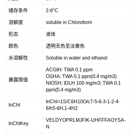
储存条件
2-8°C
溶解度
soluble in Chloroform
形态
液体
颜色
透明无色至淡黄色
水溶解性
Soluble in water and ethanol
ACGIH: TWA 0.1 ppm
OSHA: TWA 0.1 ppm(0.4 mg/m3)
暴露限值
NIOSH: IDLH 100 mg/m3; TWA 0.1
ppm(0.4 mg/m3)
InChI=1S/C6H10O/c7-5-6-3-1-2-4-
InChI
6/h5-6H,1-4H2
VELDYOPRLMJFIK-UHFFFAOYSA-
InChIKey
N