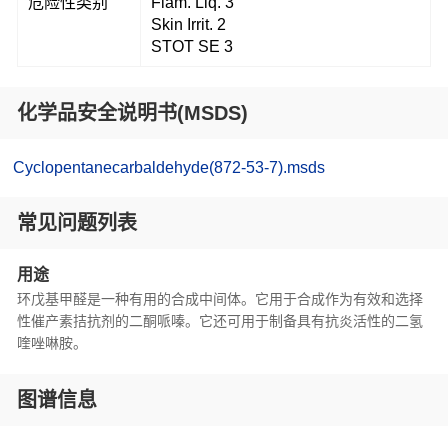
危险性类别
Flam. Liq. 3
Skin Irrit. 2
STOT SE 3
化学品安全说明书(MSDS)
Cyclopentanecarbaldehyde(872-53-7).msds
常见问题列表
用途
环戊基甲醛是一种有用的合成中间体。它用于合成作为有效和选择
性催产素拮抗剂的二酮哌嗪。它还可用于制备具有抗炎活性的二氢
喹唑啉胺。
图谱信息