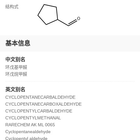
结构式
基本信息
中文别名
环戊基甲醛
环戊烷甲醛
英文别名
CYCLOPENTANECARBALDEHYDE
CYCLOPENTANECARBOXALDEHYDE
CYCLOPENTYLCARBALDEHYDE
CYCLOPENTYLMETHANAL
RARECHEM AK ML 0065
Cyclopentanealdehyde
Cyclopentyl aldehyde