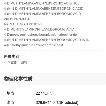
4-DIMETHYLAMINOPHENYLBORONIC ACID HCL
4-(N,N-DIMETHYLAMINO)BENZENEBORONIC ACID
4-(N,N-DIMETHYLAMINO)PHENYLBORONIC ACID
AKOS BRN-0094
RARECHEM AH PB 0156
4-DIMENTHYLAMINOPHENYLBORONIC ACID
4-Dimethylaminophenylboronicacidhydrochloride
4-(N,N-DIMETHYLAMINO)PHENYLBORONIC ACID 97%
4-(Dimethylamino)benzeneboronic acid
所属类别
化学试剂：硼酸
物理化学性质
熔点
227 °C(lit.)
沸点
329.9±44.0 °C(Predicted)