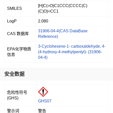
[H]C(=O)C1CCC(CCCC(C)
SMILES
(C)O)=CC1
LogP
2.080
31906-04-4(CAS DataBase
CAS 数据库
Reference)
3-Cyclohexene-1- carboxaldehyde, 4-
EPA化学物质
(4-hydroxy-4-methylpentyl)- (31906-
信息
04-4)
安全数据
危险性符号
(GHS)
GHS07
警示词
警告