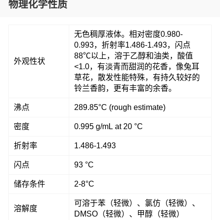
物理化学性质
无色稠厚液体。相对密度0.980-
0.993，折射率1.486-1.493，闪点
88℃以上，溶于乙醇和油类，酸值
外观性状
<1.0，有淡青而甜润的花香，像兔耳
草花，散发性能特殊，有持久较好的
铃兰香韵，更有丰富的余香。
沸点
289.85°C (rough estimate)
密度
0.995 g/mL at 20 °C
折射率
1.486-1.493
闪点
93 °C
储存条件
2-8°C
可溶于苯（轻微）、氯仿（轻微）、
溶解度
DMSO（轻微）、甲醇（轻微）