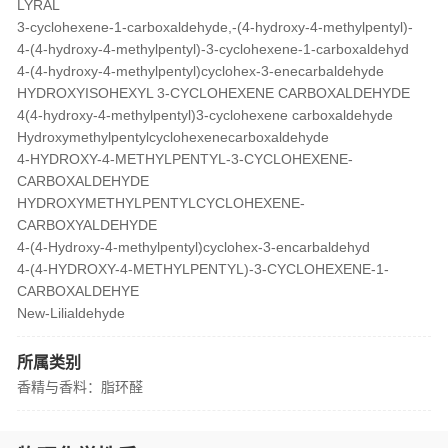
LYRAL
3-cyclohexene-1-carboxaldehyde,-(4-hydroxy-4-methylpentyl)-
4-(4-hydroxy-4-methylpentyl)-3-cyclohexene-1-carboxaldehyd
4-(4-hydroxy-4-methylpentyl)cyclohex-3-enecarbaldehyde
HYDROXYISOHEXYL 3-CYCLOHEXENE CARBOXALDEHYDE
4(4-hydroxy-4-methylpentyl)3-cyclohexene carboxaldehyde
Hydroxymethylpentylcyclohexenecarboxaldehyde
4-HYDROXY-4-METHYLPENTYL-3-CYCLOHEXENE-
CARBOXALDEHYDE
HYDROXYMETHYLPENTYLCYCLOHEXENE-
CARBOXYALDEHYDE
4-(4-Hydroxy-4-methylpentyl)cyclohex-3-encarbaldehyd
4-(4-HYDROXY-4-METHYLPENTYL)-3-CYCLOHEXENE-1-
CARBOXALDEHYE
New-Lilialdehyde
所属类别
香精与香料：脂环醛