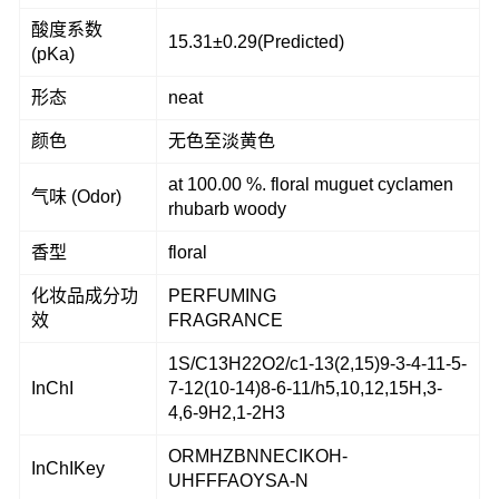
酸度系数
15.31±0.29(Predicted)
(pKa)
形态
neat
颜色
无色至淡黄色
at 100.00 %. floral muguet cyclamen
气味 (Odor)
rhubarb woody
香型
floral
化妆品成分功
PERFUMING
效
FRAGRANCE
1S/C13H22O2/c1-13(2,15)9-3-4-11-5-
InChI
7-12(10-14)8-6-11/h5,10,12,15H,3-
4,6-9H2,1-2H3
ORMHZBNNECIKOH-
InChIKey
UHFFFAOYSA-N