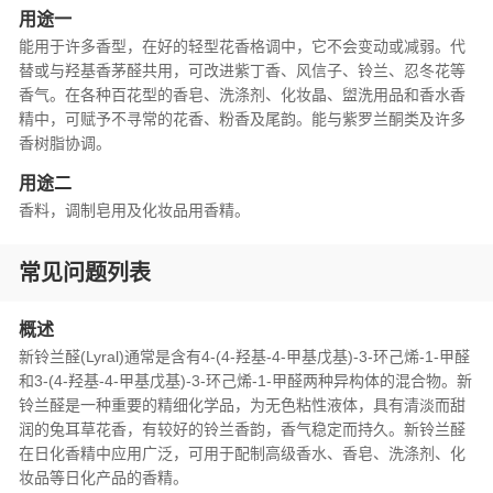
用途一
能用于许多香型，在好的轻型花香格调中，它不会变动或减弱。代
替或与羟基香茅醛共用，可改进紫丁香、风信子、铃兰、忍冬花等
香气。在各种百花型的香皂、洗涤剂、化妆晶、盥洗用品和香水香
精中，可赋予不寻常的花香、粉香及尾韵。能与紫罗兰酮类及许多
香树脂协调。
用途二
香料，调制皂用及化妆品用香精。
常见问题列表
概述
新铃兰醛(Lyral)通常是含有4-(4-羟基-4-甲基戊基)-3-环己烯-1-甲醛
和3-(4-羟基-4-甲基戊基)-3-环己烯-1-甲醛两种异构体的混合物。新
铃兰醛是一种重要的精细化学品，为无色粘性液体，具有清淡而甜
润的兔耳草花香，有较好的铃兰香韵，香气稳定而持久。新铃兰醛
在日化香精中应用广泛，可用于配制高级香水、香皂、洗涤剂、化
妆品等日化产品的香精。