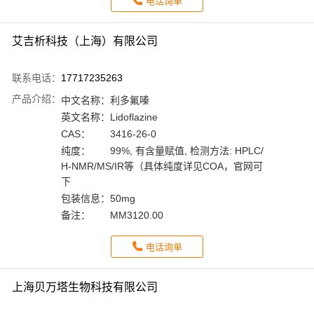
电话询单
艾吉析科技（上海）有限公司
联系电话：
17717235263
产品介绍：
中文名称：
利多氟嗪
英文名称：
Lidoflazine
CAS：
3416-26-0
纯度：
99%, 有含量赋值, 检测方法: HPLC/
H-NMR/MS/IR等（具体纯度详见COA，官网可
下
包装信息：
50mg
备注：
MM3120.00
电话询单
上海贝万塔生物科技有限公司