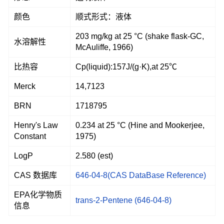
颜色
顺式形式：液体
203 mg/kg at 25 °C (shake flask-GC,
水溶解性
McAuliffe, 1966)
比热容
Cp(liquid):157J/(g·K),at 25℃
Merck
14,7123
BRN
1718795
Henry's Law
0.234 at 25 °C (Hine and Mookerjee,
Constant
1975)
LogP
2.580 (est)
CAS 数据库
646-04-8(CAS DataBase Reference)
EPA化学物质
trans-2-Pentene (646-04-8)
信息