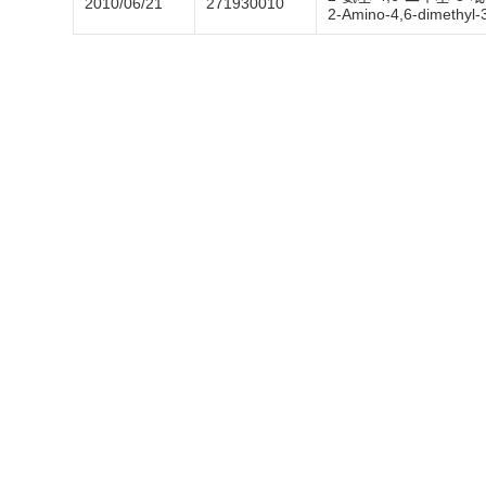
2010/06/21
271930010
2-Amino-4,6-dimethyl-