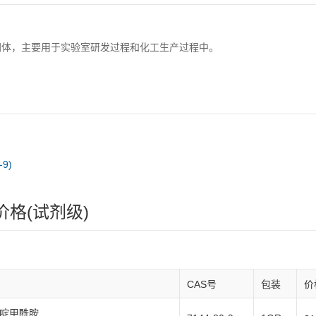
药中间体，主要用于实验室研发过程和化工生产过程中。
-9)
胺价格(试剂级)
CAS号
包装
价
-吡啶甲酰胺