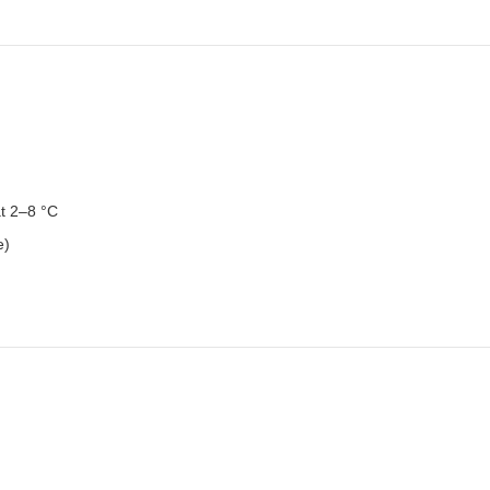
at 2–8 °C
e)