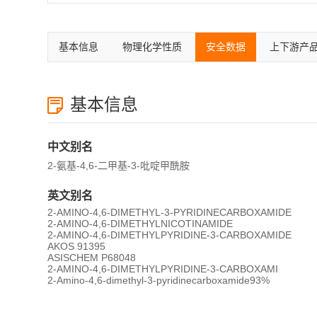
基本信息
物理化学性质
安全数据
上下游产
基本信息
中文别名
2-氨基-4,6-二甲基-3-吡啶甲酰胺
英文别名
2-AMINO-4,6-DIMETHYL-3-PYRIDINECARBOXAMIDE
2-AMINO-4,6-DIMETHYLNICOTINAMIDE
2-AMINO-4,6-DIMETHYLPYRIDINE-3-CARBOXAMIDE
AKOS 91395
ASISCHEM P68048
2-AMINO-4,6-DIMETHYLPYRIDINE-3-CARBOXAMI
2-Amino-4,6-dimethyl-3-pyridinecarboxamide93%