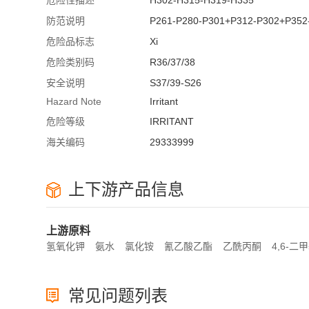
危险性描述
H302-H315-H319-H335
防范说明
P261-P280-P301+P312-P302+P352
危险品标志
Xi
危险类别码
R36/37/38
安全说明
S37/39-S26
Hazard Note
Irritant
危险等级
IRRITANT
海关编码
29333999
上下游产品信息
上游原料
氢氧化钾
氨水
氯化铵
氰乙酸乙酯
乙酰丙酮
4,6-二甲
常见问题列表