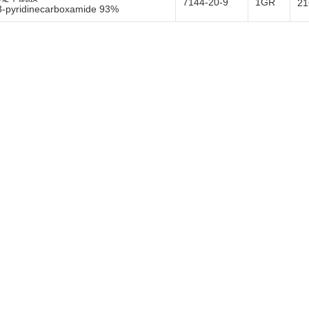
7144-20-9
1GR
2
3-pyridinecarboxamide 93%