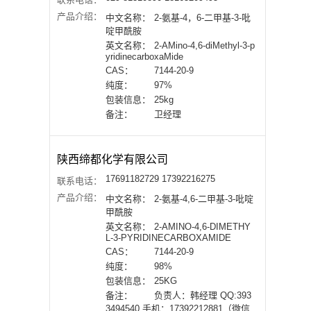
产品介绍：
中文名称：
2-氨基-4，6-二甲基-3-吡
啶甲酰胺
英文名称：
2-AMino-4,6-diMethyl-3-p
yridinecarboxaMide
CAS：
7144-20-9
纯度：
97%
包装信息：
25kg
备注：
卫经理
陕西缔都化学有限公司
17691182729 17392216275
联系电话：
产品介绍：
中文名称：
2-氨基-4,6-二甲基-3-吡啶
甲酰胺
英文名称：
2-AMINO-4,6-DIMETHY
L-3-PYRIDINECARBOXAMIDE
CAS：
7144-20-9
纯度：
98%
包装信息：
25KG
备注：
负责人：韩经理 QQ:393
3494540 手机：17392212881（微信