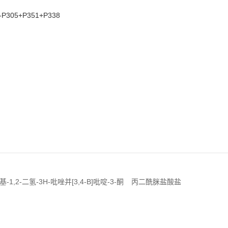
-P305+P351+P338
基-1,2-二氢-3H-吡唑并[3,4-B]吡啶-3-酮
丙二酰脒盐酸盐