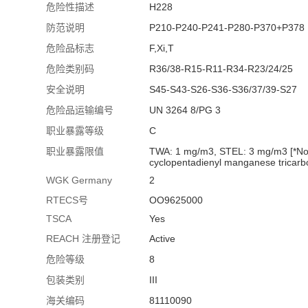
危险性描述
H228
防范说明
P210-P240-P241-P280-P370+P378
危险品标志
F,Xi,T
危险类别码
R36/38-R15-R11-R34-R23/24/25
安全说明
S45-S43-S26-S36-S36/37/39-S27
危险品运输编号
UN 3264 8/PG 3
职业暴露等级
C
职业暴露限值
TWA: 1 mg/m3, STEL: 3 mg/m3 [*Note:
cyclopentadienyl manganese tricarb
WGK Germany
2
RTECS号
OO9625000
TSCA
Yes
REACH 注册登记
Active
危险等级
8
包装类别
III
海关编码
81110090