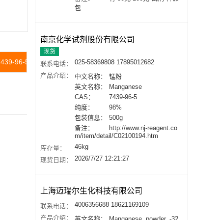
包
南京化学试剂股份有限公司
现货
7439-96-5(安全特性,毒性,储运)
常见问题列表
知名试剂公司产
025-58369808 17895012682
联系电话：
产品介绍：
中文名称：
锰粉
英文名称：
Manganese
CAS：
7439-96-5
纯度：
98%
包装信息：
500g
备注：
http://www.nj-reagent.co
m/item/detail/C02100194.htm
46kg
库存量：
2026/7/27 12:21:27
现货日期：
上海迈瑞尔生化科技有限公司
4006356688 18621169109
联系电话：
产品介绍：
英文名称：
Manganese, powder, -32