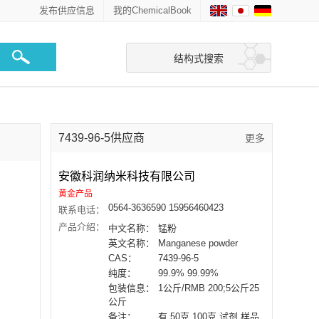
发布供应信息
我的ChemicalBook
结构式搜索
7439-96-5供应商
更多
安徽科润纳米科技有限公司
黄金产品
0564-3636590 15956460423
联系电话：
产品介绍：
中文名称：
锰粉
英文名称：
Manganese powder
CAS：
7439-96-5
纯度：
99.9% 99.99%
包装信息：
1公斤/RMB 200;5公斤25
公斤
备注：
有 50克 100克 试剂 样品