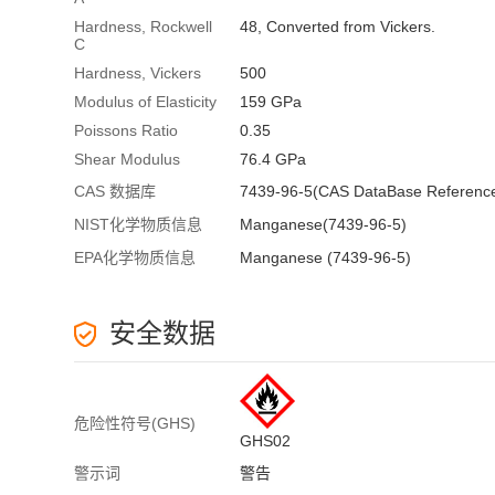
Hardness, Rockwell
48, Converted from Vickers.
C
Hardness, Vickers
500
Modulus of Elasticity
159 GPa
Poissons Ratio
0.35
Shear Modulus
76.4 GPa
CAS 数据库
7439-96-5(CAS DataBase Referenc
NIST化学物质信息
Manganese(7439-96-5)
EPA化学物质信息
Manganese (7439-96-5)
安全数据
危险性符号(GHS)
GHS02
警示词
警告