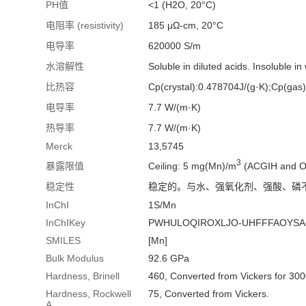
PH值
<1 (H2O, 20°C)
电阻率 (resistivity)
185 μΩ-cm, 20°C
电导率
620000 S/m
水溶解性
Soluble in diluted acids. Insoluble in
比热容
Cp(crystal):0.478704J/(g·K);Cp(gas
电导率
7.7 W/(m·K)
热导率
7.7 W/(m·K)
Merck
13,5745
3
Ceiling: 5 mg(Mn)/m
(ACGIH and O
暴露限值
稳定性
稳定的。与水、强氧化剂、强酸、磷
InChI
1S/Mn
InChIKey
PWHULOQIROXLJO-UHFFFAOYSA
SMILES
[Mn]
Bulk Modulus
92.6 GPa
Hardness, Brinell
460, Converted from Vickers for 3000
Hardness, Rockwell
75, Converted from Vickers.
A