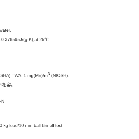
 water.
):0.378595J/(g·K),at 25℃
3
SHA) TWA: 1 mg(Mn)/m
(NIOSH).
不相容。
-N
 kg load/10 mm ball Brinell test.