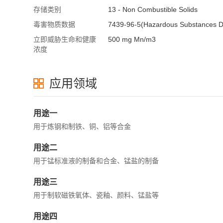
存储类别
13 - Non Combustible Solids
毒害物质数据
7439-96-5(Hazardous Substances D
立即威胁生命和健康
500 mg Mn/m3
浓度
应用领域
用途一
用于炼钢和制铁、铜、铝等合金
用途二
用于锰标准液的制备和合金、锰盐的制备
用途三
用于制软磁铁氧体、瓷釉、颜料、锰盐等
用途四