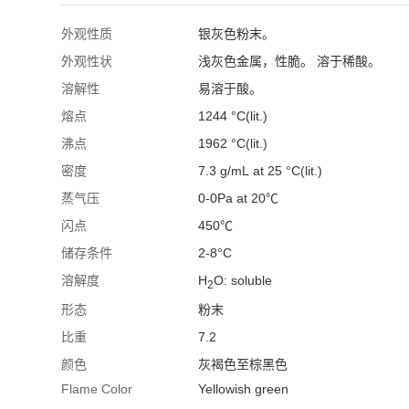
外观性质
银灰色粉末。
外观性状
浅灰色金属，性脆。 溶于稀酸。
溶解性
易溶于酸。
熔点
1244 °C(lit.)
沸点
1962 °C(lit.)
密度
7.3 g/mL at 25 °C(lit.)
蒸气压
0-0Pa at 20℃
闪点
450℃
储存条件
2-8°C
溶解度
H
O: soluble
2
形态
粉末
比重
7.2
颜色
灰褐色至棕黑色
Flame Color
Yellowish green