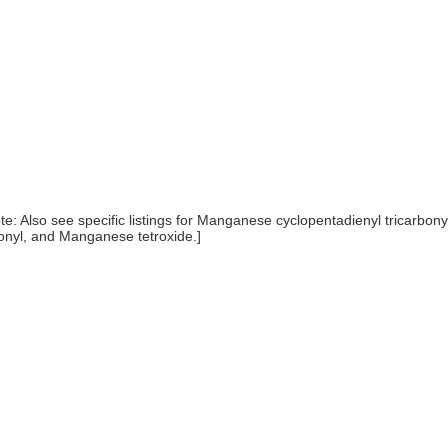
 Also see specific listings for Manganese cyclopentadienyl tricarbony
onyl, and Manganese tetroxide.]