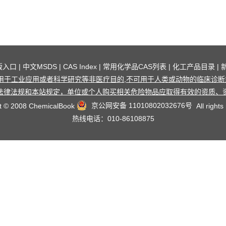
版入口
|
中文MSDS
|
CAS Index
|
常用化学品CAS列表
|
化工产品目录
|
用于工业应用或者科学研究等非医疗目的,不可用于人类或动物的临床诊断或
法律法规和本站规定，单位或个人购买相关危险物品应取得有效的资质、
京公网安备 11010802032676号
t © 2008 ChemicalBook
All rights
热线电话：010-86108875