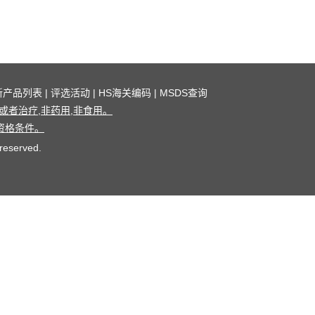
新产品列表
|
评选活动
|
HS海关编码
|
MSDS查询
者治疗,非药用,非食用。
资格条件。
 reserved.