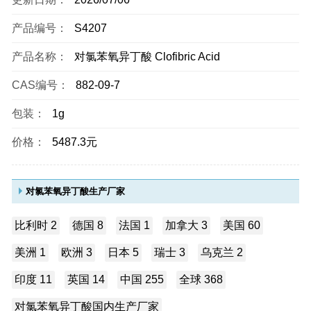
产品编号：
S4207
产品名称：
对氯苯氧异丁酸 Clofibric Acid
CAS编号：
882-09-7
包装：
1g
价格：
5487.3元
对氯苯氧异丁酸生产厂家
比利时 2
德国 8
法国 1
加拿大 3
美国 60
美洲 1
欧洲 3
日本 5
瑞士 3
乌克兰 2
印度 11
英国 14
中国 255
全球 368
对氯苯氧异丁酸国内生产厂家