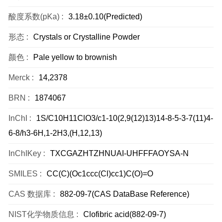
酸度系数(pKa) :
3.18±0.10(Predicted)
形态 :
Crystals or Crystalline Powder
颜色 :
Pale yellow to brownish
Merck :
14,2378
BRN :
1874067
InChI :
1S/C10H11ClO3/c1-10(2,9(12)13)14-8-5-3-7(11)4-
6-8/h3-6H,1-2H3,(H,12,13)
InChIKey :
TXCGAZHTZHNUAI-UHFFFAOYSA-N
SMILES :
CC(C)(Oc1ccc(Cl)cc1)C(O)=O
CAS 数据库 :
882-09-7(CAS DataBase Reference)
NIST化学物质信息 :
Clofibric acid(882-09-7)