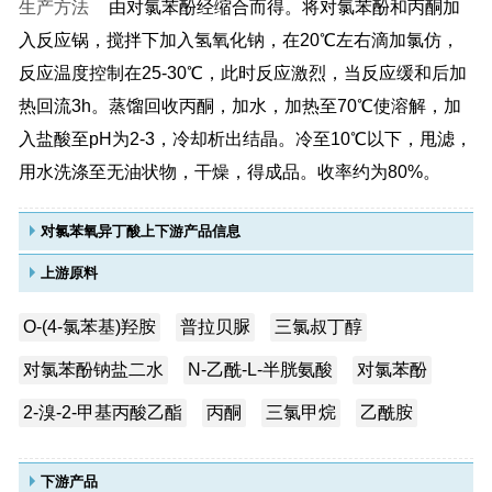
生产方法
由对氯苯酚经缩合而得。将对氯苯酚和丙酮加
入反应锅，搅拌下加入氢氧化钠，在20℃左右滴加氯仿，
反应温度控制在25-30℃，此时反应激烈，当反应缓和后加
热回流3h。蒸馏回收丙酮，加水，加热至70℃使溶解，加
入盐酸至pH为2-3，冷却析出结晶。冷至10℃以下，甩滤，
用水洗涤至无油状物，干燥，得成品。收率约为80%。
对氯苯氧异丁酸上下游产品信息
上游原料
O-(4-氯苯基)羟胺
普拉贝脲
三氯叔丁醇
对氯苯酚钠盐二水
N-乙酰-L-半胱氨酸
对氯苯酚
2-溴-2-甲基丙酸乙酯
丙酮
三氯甲烷
乙酰胺
下游产品