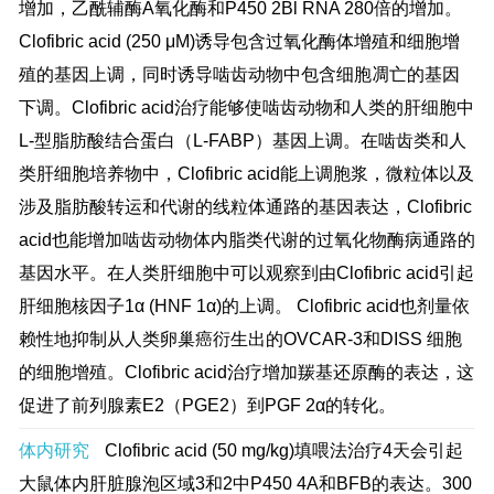
增加，乙酰辅酶A氧化酶和P450 2Bl RNA 280倍的增加。
Clofibric acid (250 μM)诱导包含过氧化酶体增殖和细胞增
殖的基因上调，同时诱导啮齿动物中包含细胞凋亡的基因
下调。Clofibric acid治疗能够使啮齿动物和人类的肝细胞中
L-型脂肪酸结合蛋白（L-FABP）基因上调。在啮齿类和人
类肝细胞培养物中，Clofibric acid能上调胞浆，微粒体以及
涉及脂肪酸转运和代谢的线粒体通路的基因表达，Clofibric
acid也能增加啮齿动物体内脂类代谢的过氧化物酶病通路的
基因水平。在人类肝细胞中可以观察到由Clofibric acid引起
肝细胞核因子1α (HNF 1α)的上调。 Clofibric acid也剂量依
赖性地抑制从人类卵巢癌衍生出的OVCAR-3和DISS 细胞
的细胞增殖。Clofibric acid治疗增加羰基还原酶的表达，这
促进了前列腺素E2（PGE2）到PGF 2α的转化。
体内研究
Clofibric acid (50 mg/kg)填喂法治疗4天会引起
大鼠体内肝脏腺泡区域3和2中P450 4A和BFB的表达。300