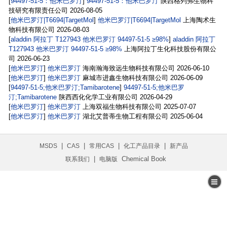
[
94497-51-5：他米巴罗汀
]
94497-51-5：他米巴罗汀
陕西格列弗生物科
技研究有限责任公司
2026-08-05
[
他米巴罗汀|T6694|TargetMol
]
他米巴罗汀|T6694|TargetMol
上海陶术生
物科技有限公司
2026-08-03
[
aladdin 阿拉丁 T127943 他米巴罗汀 94497-51-5 ≥98%
]
aladdin 阿拉丁
T127943 他米巴罗汀 94497-51-5 ≥98%
上海阿拉丁生化科技股份有限公
司
2026-06-23
[
他米巴罗汀
]
他米巴罗汀
海南瀚海致远生物科技有限公司
2026-06-10
[
他米巴罗汀
]
他米巴罗汀
麻城市进鑫生物科技有限公司
2026-06-09
[
94497-51-5;他米巴罗汀;Tamibarotene
]
94497-51-5;他米巴罗
汀;Tamibarotene
陕西西化化学工业有限公司
2026-04-29
[
他米巴罗汀
]
他米巴罗汀
上海双福生物科技有限公司
2025-07-07
[
他米巴罗汀
]
他米巴罗汀
湖北艾普蒂生物工程有限公司
2025-06-04
|
|
|
|
MSDS
CAS
常用CAS
化工产品目录
新产品
|
Chemical Book
联系我们
电脑版