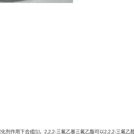
用下合成[1]，2,2,2-三氟乙基三氟乙酯可以2,2,2-三氟乙