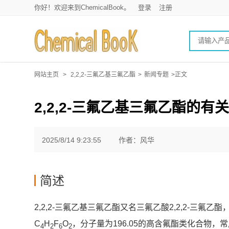
你好！欢迎来到ChemicalBook。
登录
注册
网站主页
>
2,2,2-三氟乙基三氟乙酯
>
新闻专题
>正文
2,2,2-三氟乙基三氟乙酯的有
2025/8/14 9:23:55
作者：风华
简述
2,2,2-三氟乙基三氟乙酯又名三氟乙酸2,2,2-三氟乙酯，英文名称为2
C
H
F
O
，分子量为196.05的高含氟酯类化合物，
4
2
6
2