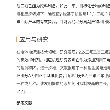
与三氟乙酸为原料制备。如此一来，目标化合物的制备关
道相应步骤如下：通过使γ-羟基丁酸盐与1,1,1-三氟-2
氟乙醇产率的有效提高，并能容易地分离副产物和回收与
应用与研究
在电池电解液技术领域，研究发现2,2,2-三氟乙基三氟乙酯
的高效抑制剂。相应机理研究表明它作为添加剂用于电
的锂沉积[3]。进一步地，文献报道了一种锂金属电
述组分A为四正丁基碘化膦；所述组分B为三氟乙酸甲酯
一种或几种。该发明提供的添加剂可抑制枝晶的生长
池[4]。
参考文献