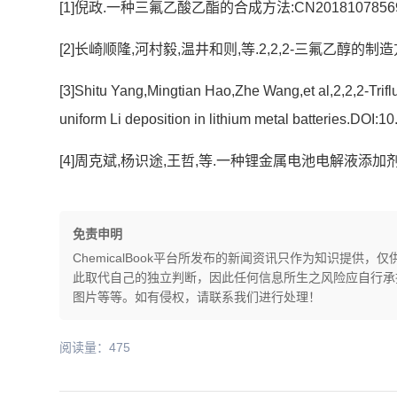
[1]倪政.一种三氟乙酸乙酯的合成方法:CN201810785698.
[2]长崎顺隆,河村毅,温井和则,等.2,2,2-三氟乙醇的制造方法:
[3]Shitu Yang,Mingtian Hao,Zhe Wang,et al,2,2,2-Trifluor
uniform Li deposition in lithium metal batteries.DOI:1
[4]周克斌,杨识途,王哲,等.一种锂金属电池电解液添加剂及其电
免责申明
ChemicalBook平台所发布的新闻资讯只作为知识提
此取代自己的独立判断，因此任何信息所生之风险应自行承担，
图片等等。如有侵权，请联系我们进行处理！
阅读量：475