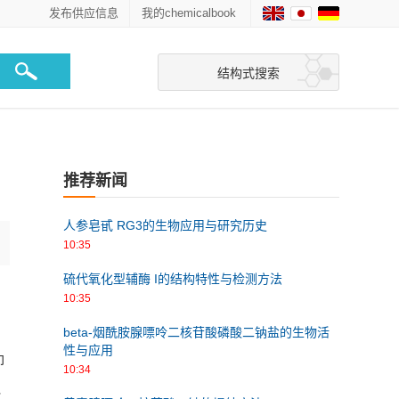
发布供应信息
我的chemicalbook
结构式搜索
推荐新闻
人参皂甙 RG3的生物应用与研究历史
10:35
硫代氧化型辅酶 I的结构特性与检测方法
10:35
beta-烟酰胺腺嘌呤二核苷酸磷酸二钠盐的生物活
性与应用
抑
10:34
靶