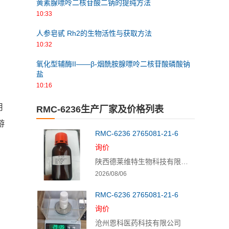
黄素腺嘌呤二核苷酸二钠的提纯方法
10:33
人参皂甙 Rh2的生物活性与获取方法
10:32
氧化型辅酶II——β-烟酰胺腺嘌呤二核苷酸磷酸钠
、
盐
10:16
用
RMC-6236生产厂家及价格列表
游
RMC-6236 2765081-21-6
询价
陕西德莱维特生物科技有限公司
2026/08/06
RMC-6236 2765081-21-6
询价
沧州恩科医药科技有限公司