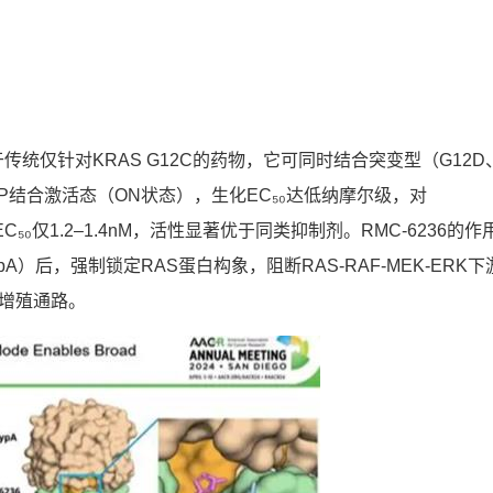
别于传统仅针对KRAS G12C的药物，它可同时结合突变型（G12D
的GTP结合激活态（ON状态），生化EC₅₀达低纳摩尔级，对
EC₅₀仅1.2–1.4nM，活性显著优于同类抑制剂。RMC-6236的作
）后，强制锁定RAS蛋白构象，阻断RAS-RAF-MEK-ERK下
瘤增殖通路。