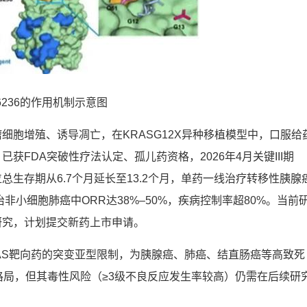
-6236的作用机制示意图
肿瘤细胞增殖、诱导凋亡，在KRASG12X异种移植模型中，口服给
FDA突破性疗法认定、孤儿药资格，2026年4月关键III期
中位总生存期从6.7个月延长至13.2个月，单药一线治疗转移性胰腺
治非小细胞肺癌中ORR达38%–50%，疾病控制率超80%。当前
期研究，计划提交新药上市申请。
统RAS靶向药的突变亚型限制，为胰腺癌、肺癌、结直肠癌等高致死
格局，但其毒性风险（≥3级不良反应发生率较高）仍需在后续研