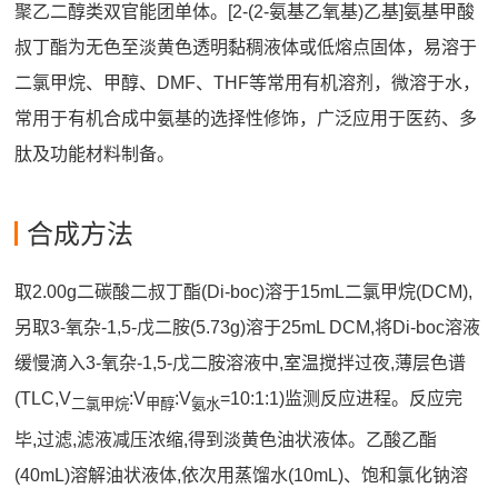
聚乙二醇类双官能团单体。[2-(2-氨基乙氧基)乙基]氨基甲酸
叔丁酯为无色至淡黄色透明黏稠液体或低熔点固体，易溶于
二氯甲烷、甲醇、DMF、THF等常用有机溶剂，微溶于水，
常用于有机合成中氨基的选择性修饰，广泛应用于医药、多
肽及功能材料制备。
合成方法
取2.00g二碳酸二叔丁酯(Di-boc)溶于15mL二氯甲烷(DCM),
另取3-氧杂-1,5-戊二胺(5.73g)溶于25mL DCM,将Di-boc溶液
缓慢滴入3-氧杂-1,5-戊二胺溶液中,室温搅拌过夜,薄层色谱
(TLC,V
:V
:V
=10:1:1)监测反应进程。反应完
二氯甲烷
甲醇
氨水
毕,过滤,滤液减压浓缩,得到淡黄色油状液体。乙酸乙酯
(40mL)溶解油状液体,依次用蒸馏水(10mL)、饱和氯化钠溶