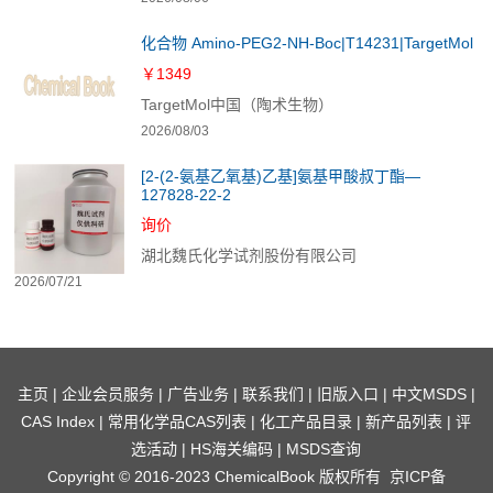
化合物 Amino-PEG2-NH-Boc|T14231|TargetMol
￥1349
TargetMol中国（陶术生物）
2026/08/03
[2-(2-氨基乙氧基)乙基]氨基甲酸叔丁酯—
127828-22-2
询价
湖北魏氏化学试剂股份有限公司
2026/07/21
主页
|
企业会员服务
|
广告业务
|
联系我们
|
旧版入口
|
中文MSDS
|
CAS Index
|
常用化学品CAS列表
|
化工产品目录
|
新产品列表
|
评
选活动
|
HS海关编码
|
MSDS查询
Copyright © 2016-2023 ChemicalBook 版权所有
京ICP备