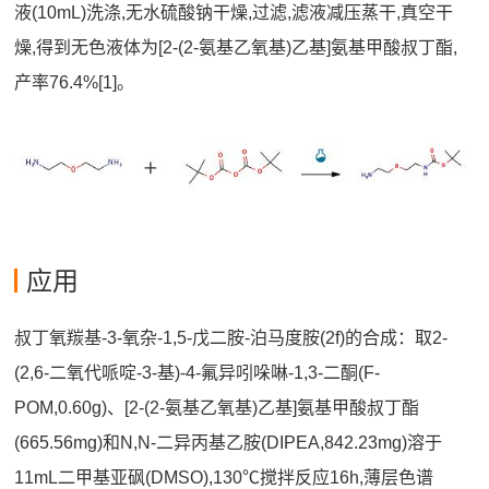
液(10mL)洗涤,无水硫酸钠干燥,过滤,滤液减压蒸干,真空干
燥,得到无色液体为[2-(2-氨基乙氧基)乙基]氨基甲酸叔丁酯,
产率76.4%[1]。
应用
叔丁氧羰基-3-氧杂-1,5-戊二胺-泊马度胺(2f)的合成：取2-
(2,6-二氧代哌啶-3-基)-4-氟异吲哚啉-1,3-二酮(F-
POM,0.60g)、[2-(2-氨基乙氧基)乙基]氨基甲酸叔丁酯
(665.56mg)和N,N-二异丙基乙胺(DIPEA,842.23mg)溶于
11mL二甲基亚砜(DMSO),130℃搅拌反应16h,薄层色谱