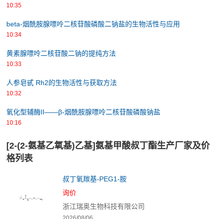
10:35
beta-烟酰胺腺嘌呤二核苷酸磷酸二钠盐的生物活性与应用
10:34
黄素腺嘌呤二核苷酸二钠的提纯方法
10:33
人参皂甙 Rh2的生物活性与获取方法
10:32
氧化型辅酶II——β-烟酰胺腺嘌呤二核苷酸磷酸钠盐
10:16
[2-(2-氨基乙氧基)乙基]氨基甲酸叔丁酯生产厂家及价
格列表
叔丁氧羰基-PEG1-胺
询价
浙江瑞奥生物科技有限公司
2026/08/06