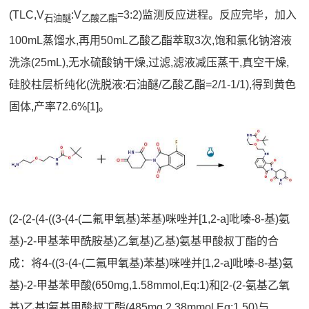
(TLC,V
:V
=3:2)监测反应进程。反应完毕，加入
石油醚
乙酸乙酯
100mL蒸馏水,再用50mL乙酸乙酯萃取3次,饱和氯化钠溶液
洗涤(25mL),无水硫酸钠干燥,过滤,滤液减压蒸干,真空干燥,
硅胶柱层析纯化(洗脱液:石油醚/乙酸乙酯=2/1-1/1),得到黄色
固体,产率72.6%[1]。
(2-(2-(4-((3-(4-(二氟甲氧基)苯基)咪唑并[1,2-a]吡嗪-8-基)氨
基)-2-甲基苯甲酰胺基)乙氧基)乙基)氨基甲酸叔丁酯的合
成：将4-((3-(4-(二氟甲氧基)苯基)咪唑并[1,2-a]吡嗪-8-基)氨
基)-2-甲基苯甲酸(650mg,1.58mmol,Eq:1)和[2-(2-氨基乙氧
基)乙基]氨基甲酸叔丁酯(485mg,2.38mmol,Eq:1.50)与