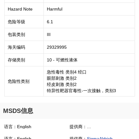
Hazard Note
Harmful
危险等级
6.1
包装类别
III
海关编码
29329995
存储类别
10 - 可燃性液体
急性毒性 类别4 经口
眼部刺激 类别2
危险性类别
经皮刺激 类别2
特异性靶器官毒性-一次接触，类别3
MSDS信息
语言：English
提供商：
1,4-Benzodioxan-6-amine
语言：English
提供商：
SigmaAldrich