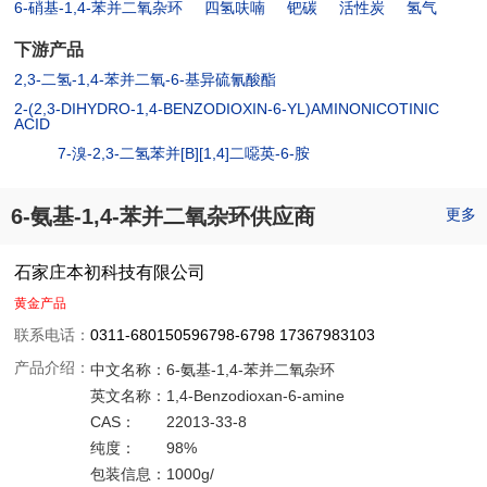
6-硝基-1,4-苯并二氧杂环
四氢呋喃
钯碳
活性炭
氢气
下游产品
2,3-二氢-1,4-苯并二氧-6-基异硫氰酸酯
2-(2,3-DIHYDRO-1,4-BENZODIOXIN-6-YL)AMINONICOTINIC
ACID
7-溴-2,3-二氢苯并[B][1,4]二噁英-6-胺
6-氨基-1,4-苯并二氧杂环供应商
更多
石家庄本初科技有限公司
黄金产品
联系电话：
0311-680150596798-6798 17367983103
产品介绍：
中文名称：
6-氨基-1,4-苯并二氧杂环
英文名称：
1,4-Benzodioxan-6-amine
CAS：
22013-33-8
纯度：
98%
包装信息：
1000g/