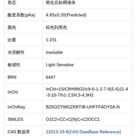
形态
熔化后粘稠液体
酸度系数(pKa)
4.83±0.20(Predicted)
颜色
棕色到黑色
比重
1.231
水溶解性
insoluble
敏感性
Light Sensitive
BRN
6447
InChI=1S/C8H9NO2/c9-6-1-2-7-8(5-6)11-4
InChI
-3-10-7/h1-2,5H,3-4,9H2
InChIKey
BZKOZYWGZKRTIB-UHFFFAOYSA-N
SMILES
O1C2=CC=C(N)C=C2OCC1
CAS 数据库
22013-33-8(CAS DataBase Reference)