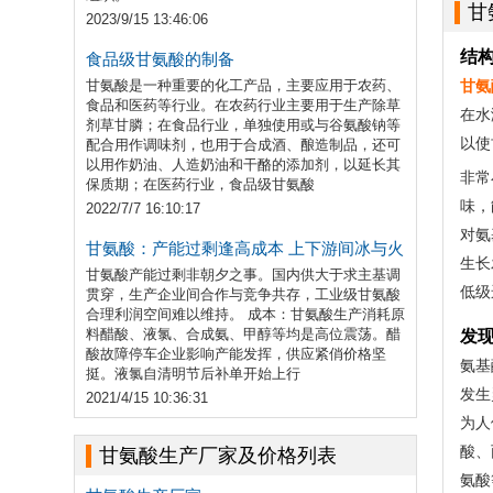
甘
2023/9/15 13:46:06
结
食品级甘氨酸的制备
甘氨酸是一种重要的化工产品，主要应用于农药、
甘氨
食品和医药等行业。在农药行业主要用于生产除草
在水
剂草甘膦；在食品行业，单独使用或与谷氨酸钠等
以使
配合用作调味剂，也用于合成酒、酿造制品，还可
以用作奶油、人造奶油和干酪的添加剂，以延长其
非常
保质期；在医药行业，食品级甘氨酸
味，
2022/7/7 16:10:17
对氨
甘氨酸：产能过剩逢高成本 上下游间冰与火
生长
甘氨酸产能过剩非朝夕之事。国内供大于求主基调
低级
贯穿，生产企业间合作与竞争共存，工业级甘氨酸
合理利润空间难以维持。 成本：甘氨酸生产消耗原
料醋酸、液氯、合成氨、甲醇等均是高位震荡。醋
发
酸故障停车企业影响产能发挥，供应紧俏价格坚
氨基
挺。液氯自清明节后补单开始上行
发生
2021/4/15 10:36:31
为人
酸、
甘氨酸生产厂家及价格列表
氨酸