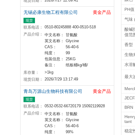
2026/7/27 12:09:41
现货日期：
PH值
无锡必康生物工程有限公司
黄金产品
气味 (
现货
0510-80245888 400-0510-518
联系电话：
酸碱
产品介绍：
值范
中文名称：
甘氨酸
英文名称：
Glycine
香型
CAS：
56-40-6
纯度：
99
生物
包装信息：
25KG
水溶
备注：
纸板桶kg/桶/
>1kg
库存量：
最大波
2026/7/29 13:17:49
现货日期：
Merc
青岛万源山生物科技有限公司
黄金产品
JECF
现货
0532-0532-66720179 15092119928
联系电话：
BRN
产品介绍：
中文名称：
甘氨酸
Henr
英文名称：
Glycine
tant
CAS：
56-40-6
稳定
纯度：
99%