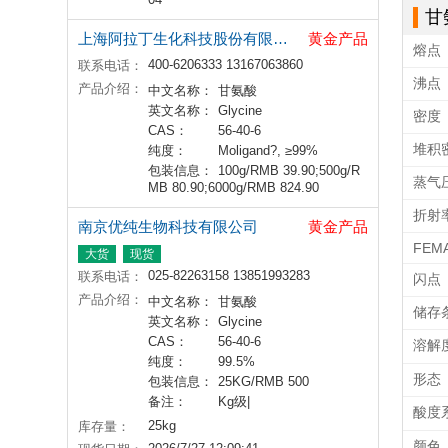
甘
上海阿拉丁生化科技股份有限公司
黄金产品
熔点
400-6206333 13167063860
联系电话：
沸点
产品介绍：
中文名称：
甘氨酸
英文名称：
Glycine
密度
CAS：
56-40-6
堆积
纯度：
Moligand?, ≥99%
包装信息：
100g/RMB 39.90;500g/R
蒸气
MB 80.90;6000g/RMB 824.90
折射
南京优纯生物科技有限公司
黄金产品
FEM
大货
现货
025-82263158 13851993283
联系电话：
闪点
产品介绍：
中文名称：
甘氨酸
储存
英文名称：
Glycine
CAS：
56-40-6
溶解
纯度：
99.5%
形态
包装信息：
25KG/RMB 500
备注：
Kg级|
酸度系
25kg
库存量：
颜色