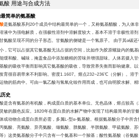
氨酸 用途与合成方法
构最简单的氨基酸
酸
是氨基酸系列20个成员中结构最简单的一个，又称氨基醋酸，为人体
溶液中为强电解质，在强极性溶剂中溶解度较大，基本不溶于非极性溶剂
甘氨酸呈现不同的分子形态。甘氨酸的侧键是一个氢原子。 由于其α碳
小，它可以占据其它氨基酸无法占据的空间，比如作为胶原螺旋内的氨基
能缓和酸、碱味，掩盖食品中添加糖精的苦味并增强甜味。人体若摄入甘
基酸的吸收平衡而影响其它氨基酸的吸收，导致营养失衡而影响健康。以
发育很容易带来不利影响。密度1.1607。熔点232~236℃（分解）
运物的筋肉中。可由一氯乙酸与氢氧化铵作用而成，也可由明胶水解、精
现历史
酸是含有氨基的有机酸，构成蛋白质的基本单位。无色晶体，熔点较高（
灵敏的颜色反应。1820年在蛋白质的水解产物中发现了结构最简单的甘氨
体或动物合成蛋白质所必需，多属L-型α-氨基酸。根据氨基酸分子中所
丙氨酸、亮氨酸、异亮氨酸、缬氨酸、胱氨酸、半胱氨酸、甲硫氨酸、苏
等）这类氨基酸分子中只含有一个氨基和一个羧基；酸性氨基酸（谷氨酸