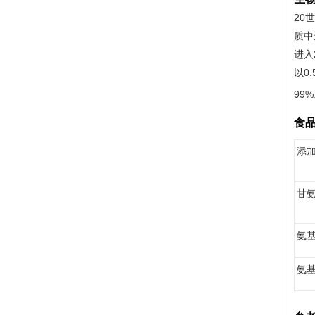
20
质中
进入
以0
99
食
添
甘
氨
氨