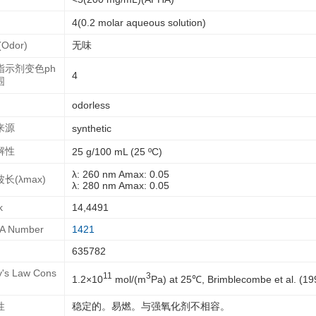
4(0.2 molar aqueous solution)
Odor)
无味
指示剂变色ph
4
围
odorless
来源
synthetic
解性
25 g/100 mL (25 ºC)
λ: 260 nm Amax: 0.05
长(λmax)
λ: 280 nm Amax: 0.05
k
14,4491
A Number
1421
635782
y's Law Cons
11
3
1.2×10
mol/(m
Pa) at 25℃, Brimblecombe et al. (19
性
稳定的。易燃。与强氧化剂不相容。