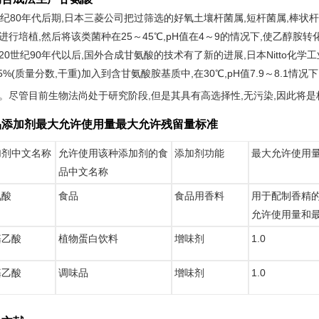
世纪80年代后期,日本三菱公司把过筛选的好氧土壤杆菌属,短杆菌属,棒
进行培植,然后将该类菌种在25～45℃,pH值在4～9的情况下,使乙醇
20世纪90年代以后,国外合成甘氨酸的技术有了新的进展,日本Nitto化
.5%(质量分数,干重)加入到含甘氨酸胺基质中,在30℃,pH值7.9～8.1
%。尽管目前生物法尚处于研究阶段,但是其具有高选择性,无污染,因此将
品添加剂最大允许使用量最大允许残留量标准
加剂中文名称
允许使用该种添加剂的食
添加剂功能
最大允许使用量（
品中文名称
氨酸
食品
食品用香料
用于配制香精的
允许使用量和
基乙酸
植物蛋白饮料
增味剂
1.0
基乙酸
调味品
增味剂
1.0