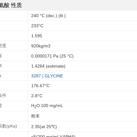
氨酸 性质
240 °C (dec.) (lit.)
233°C
1.595
密度
920kg/m3
压
0.0000171 Pa (25 °C)
率
1.4264 (estimate)
A
3287 | GLYCINE
176.67°C
条件
2-8°C
度
H
O:100 mg/mL
2
粉末
数(pKa)
2.35(at 25℃)
<5(200 mg/mL)(APHA)