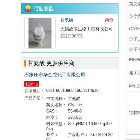
英文
英文
甘氨酸
询价
无锡必康生物工程有限公司
CAS
2026/08/06
分子
分子
EIN
甘氨酸 更多供应商
相关
石家庄东华金龙化工有限公司
Mol
0311-66619688 15632114516
联系电话：
产品介绍：
中文名称：
甘氨酸
英文名称：
Glycine
CAS：
56-40-6
结构
纯度：
≥98.5％
包装信息：
25kg/RMB 13;600kg100
0kg
备注：
产品标准：HG/T2029-20
04