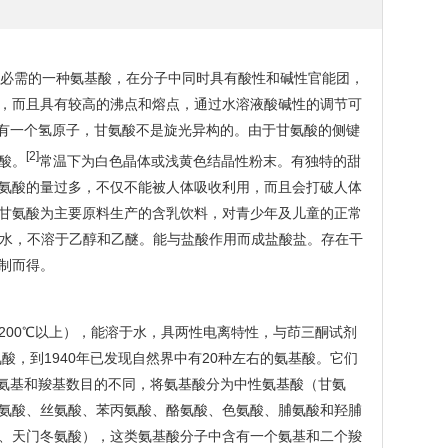
非必需的一种氨基酸，在分子中同时具有酸性和碱性官能团，
，而且具有较高的沸点和熔点，通过水溶液酸碱性的调节可
还有一个氢原子，甘氨酸不是旋光异构的。由于甘氨酸的侧键
[2]
酸。
常温下为白色晶体或浅黄色结晶性粉末。有独特的甜
氨酸的量过多，不仅不能被人体吸收利用，而且会打破人体
甘氨酸为主要原料生产的含乳饮料，对青少年及儿童的正常
。溶于水，不溶于乙醇和乙醚。能与盐酸作用而成盐酸盐。存在干
制而得。
200℃以上），能溶于水，具两性电离特性，与茚三酮试剂
酸，到1940年已发现自然界中有20种左右的氨基酸。它们
含氨基和羧基数目的不同，将氨基酸分为中性氨基酸（甘氨
氨酸、丝氨酸、苯丙氨酸、酪氨酸、色氨酸、脯氨酸和羟脯
、天门冬氨酸），这类氨基酸分子中含有一个氨基和二个羧