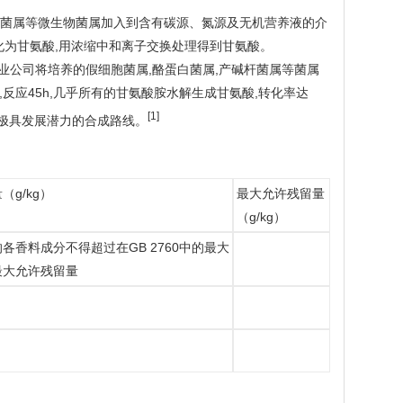
状杆菌属等微生物菌属加入到含有碳源、氮源及无机营养液的介
胺转化为甘氨酸,用浓缩中和离子交换处理得到甘氨酸。
学工业公司将培养的假细胞菌属,酪蛋白菌属,产碱杆菌属等菌属
情况下,反应45h,几乎所有的甘氨酸胺水解生成甘氨酸,转化率达
[1]
是极具发展潜力的合成路线。
g/kg）
最大允许残留量
（g/kg）
各香料成分不得超过在GB 2760中的最大
最大允许残留量