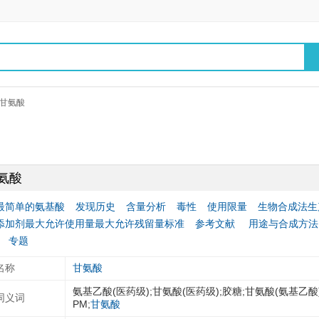
甘氨酸
氨酸
最简单的氨基酸
发现历史
含量分析
毒性
使用限量
生物合成法生
添加剂最大允许使用量最大允许残留量标准
参考文献
用途与合成方法
专题
名称
甘氨酸
氨基乙酸(医药级);甘氨酸(医药级);胶糖;甘氨酸(氨基乙酸)
同义词
PM;
甘氨酸