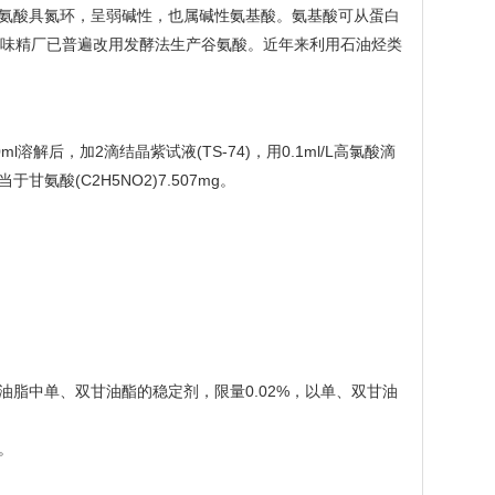
氨酸具氮环，呈弱碱性，也属碱性氨基酸。氨基酸可从蛋白
如味精厂已普遍改用发酵法生产谷氨酸。近年来利用石油烃类
l溶解后，加2滴结晶紫试液(TS-74)，用0.1ml/L高氯酸滴
氨酸(C2H5NO2)7.507mg。
油脂中单、双甘油酯的稳定剂，限量0.02%，以单、双甘油
)。