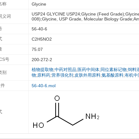
名称
Glycine
USP24 GLYCINE USP24;Glycine (Feed Grade);Glycine 9
同义词
008);Glycine, USP Grade, Molecular Biology Grade;Am
号
56-40-6
式
C2H5NO2
量
75.07
ECS号
200-272-2
植物提取物
;
中药对照品
;
医药中间体
;
同位素标记物
;
饲料
类别
物
;
原料药
;
营养强化剂
;
皮肤外用原料
;
氨基酸原料
;
有机中
文件
56-40-6.mol
式