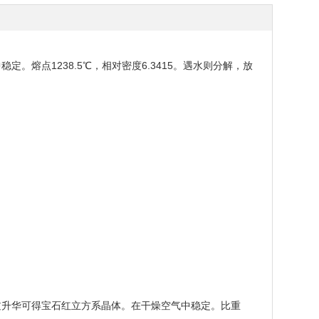
。熔点1238.5℃，相对密度6.3415。遇水则分解，放
 通过升华可得宝石红立方系晶体。在干燥空气中稳定。比重