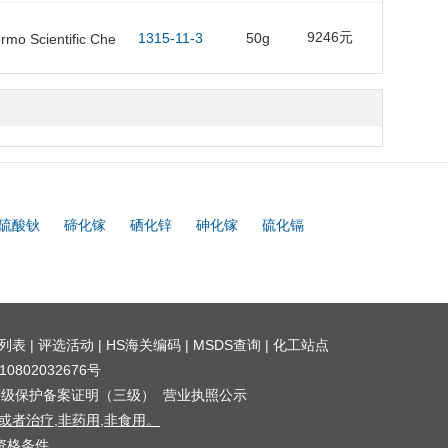
9246元
1315-11-3
50g
ermo Scientific Che
硫酸钬
碲化镓
硒化锌
砷化镓
硫化镉
列表
|
评选活动
|
HS海关编码
|
MSDS查询
|
化工站点
0802032676号
等级保护备案证明（三级）
营业执照公示
者治疗,非药用,非食用。
资格条件。