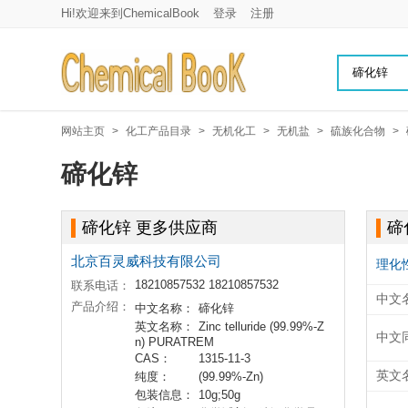
Hi!欢迎来到ChemicalBook
登录
注册
网站主页
>
化工产品目录
>
无机化工
>
无机盐
>
硫族化合物
>
碲化锌
碲化锌 更多供应商
碲
北京百灵威科技有限公司
理化
18210857532 18210857532
联系电话：
中文
产品介绍：
中文名称：
碲化锌
英文名称：
Zinc telluride (99.99%-Z
中文
n) PURATREM
CAS：
1315-11-3
英文
纯度：
(99.99%-Zn)
包装信息：
10g;50g