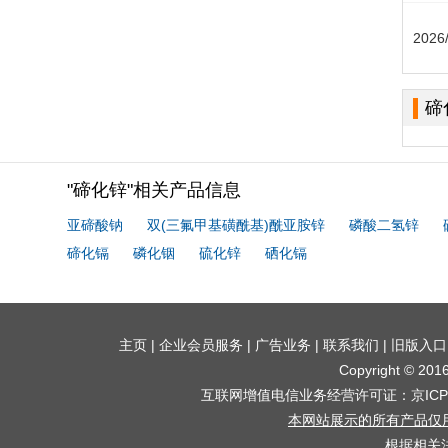
2026
碲
"碲化锌"相关产品信息
亚碲酸钠
双(三氟甲基磺酰基)酰亚胺锌
磷酸二氢锌
碲化镉
磷化铟
硫化锌
硒化镉
主页
|
企业会员服务
|
广告业务
|
联系我们
|
旧版入口
Copyright © 2
互联网增值电信业务经营许可证：京ICP证
本网站展示的所有产品仅
根据相关