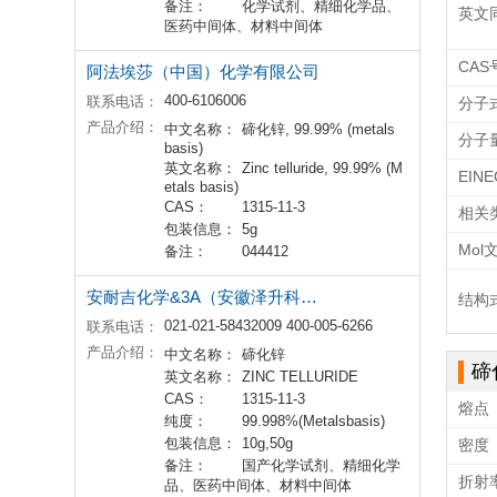
备注：
化学试剂、精细化学品、
英文
医药中间体、材料中间体
CAS
阿法埃莎（中国）化学有限公司
400-6106006
联系电话：
分子
产品介绍：
中文名称：
碲化锌, 99.99% (metals
分子
basis)
英文名称：
Zinc telluride, 99.99% (M
EIN
etals basis)
CAS：
1315-11-3
相关
包装信息：
5g
Mol
备注：
044412
安耐吉化学&3A（安徽泽升科技有限公司）
结构
021-021-58432009 400-005-6266
联系电话：
产品介绍：
中文名称：
碲化锌
碲
英文名称：
ZINC TELLURIDE
CAS：
1315-11-3
熔点
纯度：
99.998%(Metalsbasis)
包装信息：
10g,50g
密度
备注：
国产化学试剂、精细化学
折射
品、医药中间体、材料中间体