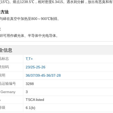
34(15℃)。熔点1238.5℃，相对密度6.3415。遇水则分解，放出有恶臭
备方法
与碲在真空中加热至800～900℃制得。
途
锌可用作磷光体、半导体中光电导体。
全信息
品标志
T,T+
类别码
23/25-25-26
说明
36/37/39-45-36/37-28
品运输编号
3288
Germany
3
A
TSCA listed
等级
6.1(b)