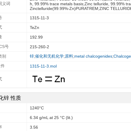
同义词
h, 99.99% trace metals basis;Zinc telluride, 99.99% tra
Zinctelluride(99.99%-Zn)PURATREM;ZINC TELLURID
号
1315-11-3
式
TeZn
量
192.99
ECS号
215-260-2
类别
锌
;
催化和无机化学
;
原料
;
metal chalcogenides
;
Chalcoge
文件
1315-11-3.mol
式
化锌 性质
1240°C
6.34 g/mL at 25 °C (lit.)
率
3.56