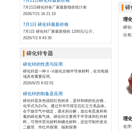
7月21日碲化锌最新价格
碲
7月21日碲化锌各厂家最新报价统计表
2026/7/21 16:21:10
理
7月1日 碲化锌最新价格
碲化
7月1日 碲化锌厂家最新报价:1200元/公斤。
出有
2025/7/2 8:43:30
碲化锌专题
碲化锌的性质与应用
碲化锌是一种Ⅱ-Ⅵ族化合物半导体材料，在光电领
域具有重要应用。
2026/6/25 8:02:01
碲化锌的制备及应用
碲化锌是灰色或棕红色粉末，是锌和碲的化合物，
化学式为ZnTe。通过升华可得宝石红立方系晶体。
在干燥空气中稳定，遇水则分解，放出有恶臭和有
毒的碲化氢气体。碲化锌主要用于半导体和红外材
理
料，可用作荧光材料和磷光材料，还也可制作发光
化学
二极管、作红外探测、辐射探测