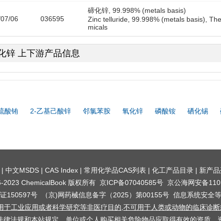
碲化锌, 99.998% (metals basis)
/07/06
036595
Zinc telluride, 99.998% (metals basis), Th
micals
化锌 上下游产品信息
硫酸铕
2-乙基己酸锌
邻氯苯胺
氧化锌
磷酸铵
硒化锡
|
中文MSDS
|
CAS Index
|
常用化学品CAS列表
|
化工产品目录
|
新产品
016-2023 ChemicalBook 版权所有
京ICP备07040585号
京公海网安备1101
150597号
（京)网药械信息备字（2025）第00155号
信息系统安全
用于工业应用或者科学研究等非医疗目的,不可用于人类或动物的临床诊断或
法律法规和本站规定，单位或个人购买相关危险物品应取得有效的资质、