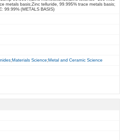
ce metals basis;Zinc telluride, 99.995% trace metals basis;
E: 99.99% (METALS BASIS)
nides
;
Materials Science
;
Metal and Ceramic Science