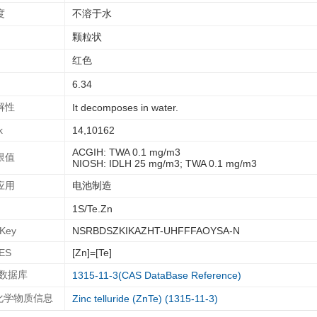
度
不溶于水
颗粒状
红色
6.34
解性
It decomposes in water.
k
14,10162
ACGIH: TWA 0.1 mg/m3
限值
NIOSH: IDLH 25 mg/m3; TWA 0.1 mg/m3
应用
电池制造
1S/Te.Zn
IKey
NSRBDSZKIKAZHT-UHFFFAOYSA-N
ES
[Zn]=[Te]
 数据库
1315-11-3(CAS DataBase Reference)
A化学物质信息
Zinc telluride (ZnTe) (1315-11-3)