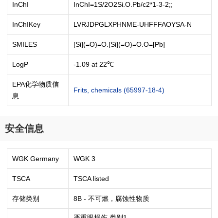
InChI
InChI=1S/2O2Si.O.Pb/c2*1-3-2;;
InChIKey
LVRJDPGLXPHNME-UHFFFAOYSA-N
SMILES
[Si](=O)=O.[Si](=O)=O.O=[Pb]
LogP
-1.09 at 22℃
EPA化学物质信
Frits, chemicals (65997-18-4)
息
安全信息
WGK Germany
WGK 3
TSCA
TSCA listed
存储类别
8B - 不可燃，腐蚀性物质
严重眼损伤 类别1