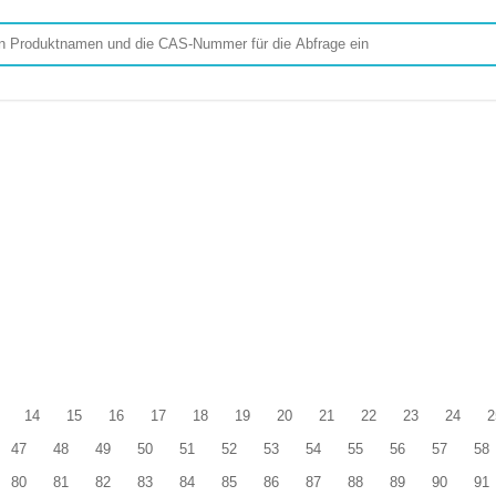
14
15
16
17
18
19
20
21
22
23
24
2
47
48
49
50
51
52
53
54
55
56
57
58
80
81
82
83
84
85
86
87
88
89
90
91