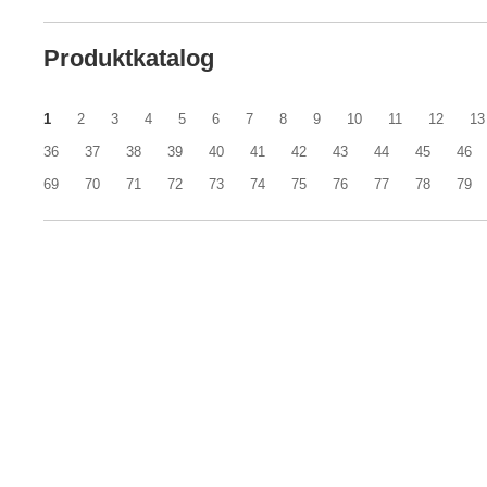
Produktkatalog
1
2
3
4
5
6
7
8
9
10
11
12
13
36
37
38
39
40
41
42
43
44
45
46
69
70
71
72
73
74
75
76
77
78
79