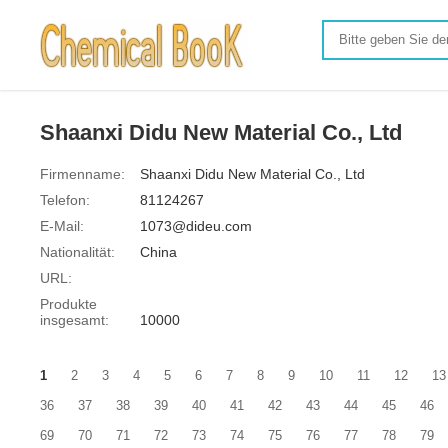
Shaanxi Didu New Material Co., Ltd
Firmenname:
Shaanxi Didu New Material Co., Ltd
Telefon:
81124267
E-Mail:
1073@dideu.com
Nationalität:
China
URL:
Produkte
insgesamt:
10000
1
2
3
4
5
6
7
8
9
10
11
12
13
36
37
38
39
40
41
42
43
44
45
46
69
70
71
72
73
74
75
76
77
78
79