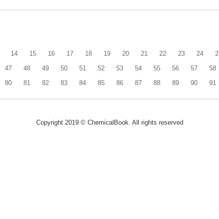
14
15
16
17
18
19
20
21
22
23
24
2
47
48
49
50
51
52
53
54
55
56
57
58
80
81
82
83
84
85
86
87
88
89
90
91
Copyright 2019 © ChemicalBook. All rights reserved