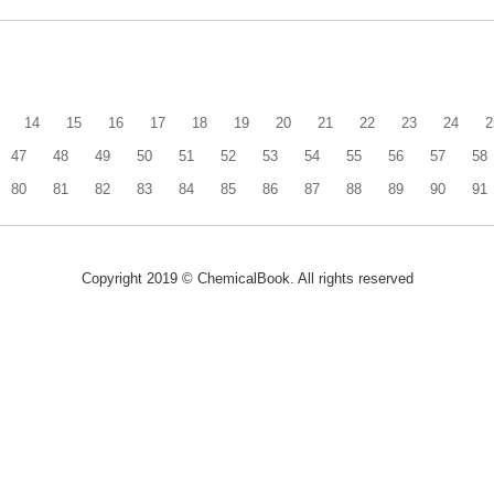
14
15
16
17
18
19
20
21
22
23
24
2
47
48
49
50
51
52
53
54
55
56
57
58
80
81
82
83
84
85
86
87
88
89
90
91
Copyright 2019 © ChemicalBook. All rights reserved