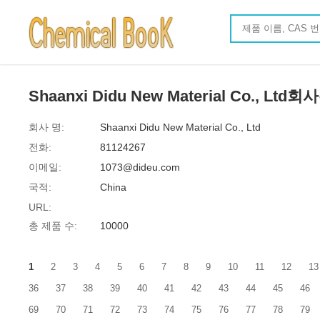
Shaanxi Didu New Material Co.,
회사 명:
Shaanxi Didu New Material Co., Ltd
전화:
81124267
이메일:
1073@dideu.com
국적:
China
URL:
총 제품 수:
10000
1
2
3
4
5
6
7
8
9
10
11
12
13
36
37
38
39
40
41
42
43
44
45
46
69
70
71
72
73
74
75
76
77
78
79