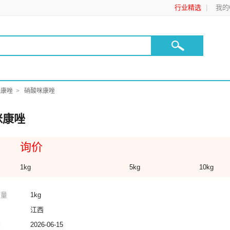
行业精选
我的C
咪康唑
硝酸咪康唑
咪康唑
询价
1kg
5kg
10kg
订量
1kg
江西
期
2026-06-15