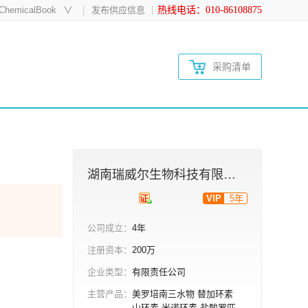
hemicalBook
∨
发布供应信息
热线电话：010-86108875
采购清单
湖南瑞威尔生物科技有限公司
VIP
5年
公司成立：
4年
注册资本：
200万
企业类型：
有限责任公司
主营产品：
美罗培南三水物 替加环素
山环素 米诺环素 盐酸罗匹