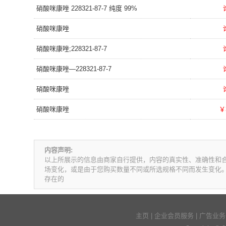
硝酸咪康唑 228321-87-7 纯度 99%
硝酸咪康唑
硝酸咪康唑;228321-87-7
硝酸咪康唑—228321-87-7
硝酸咪康唑
硝酸咪康唑
￥
内容声明:
以上所展示的信息由商家自行提供，内容的真实性、准确性和
场变化，或是由于您购买数量不同或所选规格不同而发生变化
存在的
主页
|
企业会员服务
|
广告业务