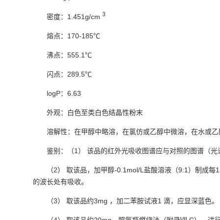
3
密度：1.451g/cm
熔点：170-185℃
沸点：555.1℃
闪点：289.5℃
logP：6.63
外观：白色至类白色结晶性粉末
溶解性：在甲醇中略溶，在氯仿或乙醇中微溶，在水或乙
鉴别：（1） 该品的红外光吸收图谱应与对照的图谱（光谱
（2） 取该品，加甲醇-0.1mol/L盐酸溶液（9:1）制成每
的波长处有吸收。
（3） 取该品约3mg ，加二苯胺试液1 滴，应显深蓝色。