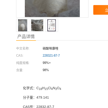
产品详情
中文名称:
硝酸咪康唑
CAS:
228321-87-7
纯度规格:
99%+
含量:
98%
化学式：C
H
Cl
N
O
18
15
4
3
4
分子量：479.141
CAS号：22832-87-7