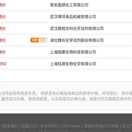
询价
泰安盈顺化工有限公司
询价
武汉博洋食品机械有限公司
询价
武汉鼎程生科化学试剂有限公司
询价
VIP
5年
湖北魏氏化学试剂股份有限公司
询价
上海固康生物科技有限公司
350
上海钰源生物化学有限公司
合法性由发布商家负责。 商家发布价格指该商品的参考价格，并非原价，该价
。最终成交价格，请咨询商家，以实际成交价格为准。请意识到互联网交易中的
|
联系我们
|
旧版入口
|
中文MSDS
|
CAS Index
|
常用化学品CAS列表
|
化工