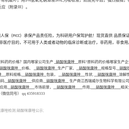
进行有机破坏，用5%氢氧化钠溶液5mL为吸收液，燃烧完毕后，强烈振摇
反应（附录Ⅲ）。
品质保
国人保（
）承保产品责任险，为科研用户保驾护航！
现货直供
PICC
非医疗目的，不可用于人类或者动物的临床诊断或治疗，非药用，非食用
料药的价格？国内哪家公司生产
硝酸咪康唑
原料
?原料药的价格哪家生产企
硝酸咪康唑
价格、
硝酸咪康唑
生产厂家、
硝酸咪康唑
规格型号
,
硝酸
康唑
原料规格
,
硝酸咪康唑
包装，
硝酸咪康唑
性状
,
硝酸咪康唑
溶解
码,
硝酸咪康唑
供应商
,
硝酸咪康唑
生产商江西瑞威尔生物科学有限公司
应用
,
硝酸咪康唑
市场前景，
硝酸咪康唑
作用
,
硝酸咪康唑
相关
信同号） qq 435918333
康唑检测;硝酸咪康唑公示;