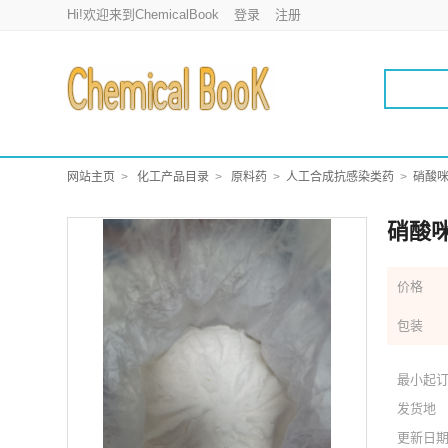
Hi!欢迎来到ChemicalBook
登录
注册
网站主页
化工产品目录
原料药
人工合成抗感染类药
硝酸
硝酸
价格
包装
最小起
发货地
更新日