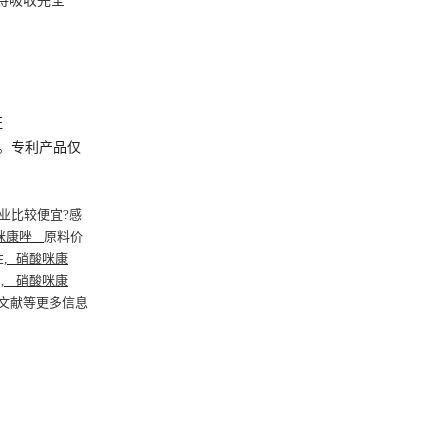
，待吸收完全
证
。专利产品仅
业比较便宜?感
咪康唑
原料价
性
,
硝酸咪康
,
硝酸咪康
文献等更多信息