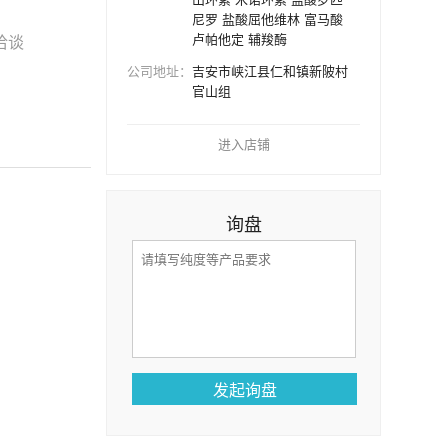
尼罗 盐酸屈他维林 富马酸
卢帕他定 辅羧酶
洽谈
公司地址：
吉安市峡江县仁和镇新陂村
官山组
进入店铺
询盘