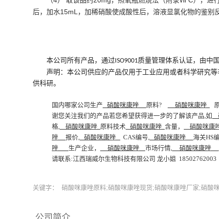
（4） 取该品约20mg，照氧瓶燃烧法（附录Ⅶ C），
后，加水15mL，加稀硝酸使成酸性后，溶液显氯化物的鉴别
本公司所有产品，通过
质量管理体系认证，由中
ISO9001
声明：本公司供应的产品仅用于工业应用或者科学研究等
供
科研。
国内哪家公司生产
硝酸咪康唑
原料
?
硝酸咪康唑
原
谢您关注我们的产品若您希望获得进一步的了解该产品,如
格
,
硝酸咪康唑
原料技术
硝酸咪康唑
含量，
硝酸咪
唑
报价
,
硝酸咪康唑
CAS编号,
硝酸咪康唑
海关
HS编
唑
生产企业，
硝酸咪康唑
市场行情
,
硝酸咪康唑
请联系
:江西瑞威尔生物科技有限公司 龙小姐 18502762003（微
关键字：
硝酸咪康唑原料;硝酸咪康唑现货;硝酸咪康唑厂家;硝酸咪
公司简介