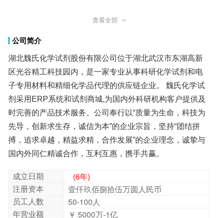
查看全部
硝酸咪康唑;228321-87-7;魏氏试剂;Miconazole Nitrate;
公司简介
湖北魏氏化学试剂股份有限公司位于湖北武汉市东湖高新
区光谷精工科技园内，是一家专业从事科研化学试剂和电
子专用材料和精细化学品代理的供应链企业。 魏氏化学试
剂采用ERP系统和试剂商城,为国内外科研机构客户提供及
时完善的产品技术服务。公司奉行以“质量为生命，科技为
先导，创新求生存，诚信为本”的企业宗旨，坚持“团结拼
搏，追求卓越，精益求精，合作发展”的企业理念，诚挚与
国内外同仁精诚合作，互利互惠，携手共赢。
成立日期
(6年)
注册资本
壹仟玖佰捌拾伍万圆人民币
员工人数
50-100人
年营业额
￥ 5000万-1亿