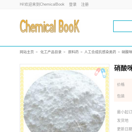
Hi!欢迎来到ChemicalBook
登录
注册
网站主页
化工产品目录
原料药
人工合成抗感染类药
硝酸
硝酸咪康
价格
包装
最小起
发货地
更新日