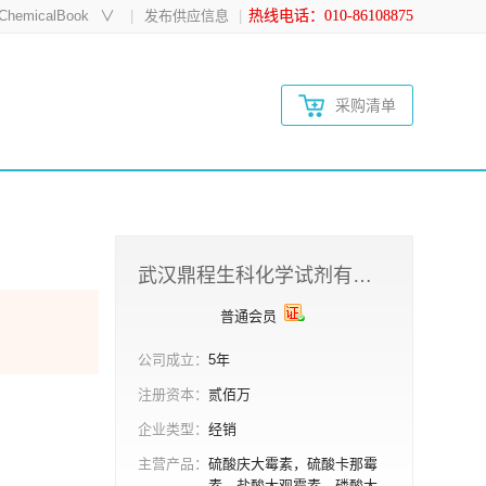
hemicalBook
∨
发布供应信息
热线电话：010-86108875
采购清单
武汉鼎程生科化学试剂有限公司
普通会员
公司成立：
5年
注册资本：
贰佰万
企业类型：
经销
主营产品：
硫酸庆大霉素，硫酸卡那霉
素，盐酸大观霉素，磷酸大