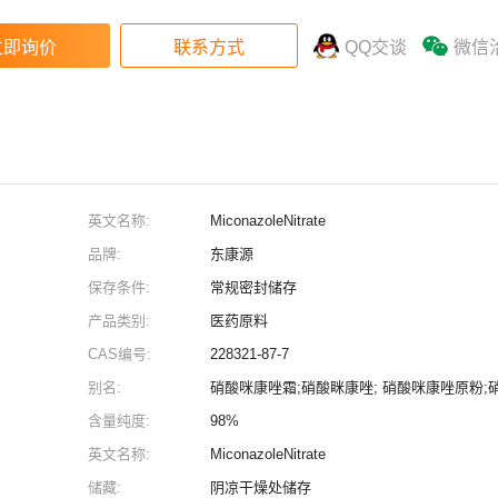
QQ交谈
微信
英文名称:
MiconazoleNitrate
品牌:
东康源
保存条件:
常规密封储存
产品类别:
医药原料
CAS编号:
228321-87-7
别名:
硝酸咪康唑霜;硝酸眯康唑; 硝酸咪康唑原粉;
含量纯度:
98%
英文名称:
MiconazoleNitrate
储藏:
阴凉干燥处储存