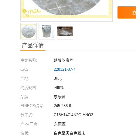
产品详情
中文名称:
硝酸咪康唑
CAS:
228321-87-7
产地:
湖北
纯度规格:
≥98%
品牌:
东康源
EINECS编号:
245-256-6
分子式:
C18H14Cl4N2O.HNO3
产地/厂商:
东康源
性状:
白色至类白色粉末