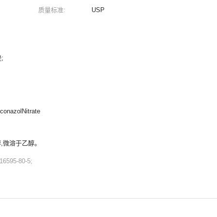
质量标准:
USP
;
onazolNitrate
醇,微溶于乙醇。
6595-80-5;