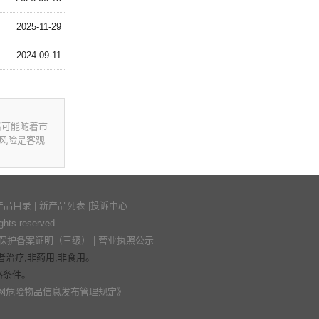
2025-11-29
2024-09-11
格可能随着市
风险是客观
产品目录
|
新产品列表
|
投诉中心
s reserved.
保护备案证明（三级）
|
营业执照公示
治疗,非药用,非食用。
格条件。
网危险物品信息发布管理规定》