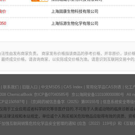
询价
上海固康生物科技有限公司
350
上海钰源生物化学有限公司
合法性由发布商家负责。 商家发布价格指该商品的参考价格，并非原价，该价
。最终成交价格，请咨询商家，以实际成交价格为准。请意识到互联网交易中的
|
联系我们
|
旧版入口
|
中文MSDS
|
CAS Index
|
常用化学品CAS列表
|
化工
2008 ChemicalBook
京ICP备07040585号
京公海网安备110108000080号 All right
证150597号
| （京)网药械信息备字（2025）第00155号 |
信息系统安全等级
仅用于工业应用或者科学研究等非医疗目的,不可用于人类或动物的临床诊断或者
关法律法规和本站规定，单位或个人购买相关危险物品应取得有效的资质、资
强互联网销售危险化学品安全管理的通知 (应急〔2022〕119号)》
和
《互联