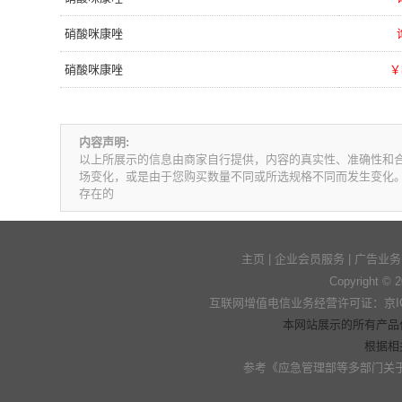
硝酸咪康唑
硝酸咪康唑
￥
内容声明:
以上所展示的信息由商家自行提供，内容的真实性、准确性和
场变化，或是由于您购买数量不同或所选规格不同而发生变化
存在的
主页
|
企业会员服务
|
广告业务
Copyright © 
互联网增值电信业务经营许可证：京ICP
本网站展示的所有产品
根据相
参考
《应急管理部等多部门关于加