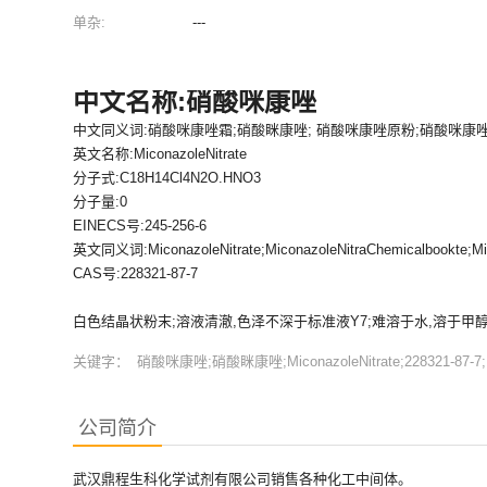
单杂:
---
中文名称:硝酸咪康唑
中文同义词:硝酸咪康唑霜;硝酸眯康唑; 硝酸咪康唑原粉;硝酸咪康唑
英文名称:MiconazoleNitrate
分子式:C18H14Cl4N2O.HNO3
分子量:0
EINECS号:245-256-6
英文同义词:MiconazoleNitrate;MiconazoleNitraChemicalbookte;Mic
CAS号:228321-87-7
白色结晶状粉末;溶液清澈,色泽不深于标准液Y7;难溶于水,溶于甲
关键字：
硝酸咪康唑;硝酸眯康唑;MiconazoleNitrate;228321-87-7;1
公司简介
武汉鼎程生科化学试剂有限公司销售各种化工中间体。