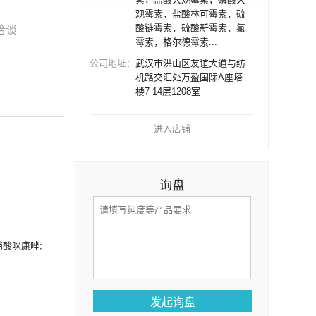
观霉素，盐酸林可霉素，硫
酸链霉素，硫酸新霉素，氯
洽谈
霉素，格尔德霉素...
公司地址：
武汉市洪山区友谊大道与纺
机路交汇处万盈国际A座塔
楼7-14层1208室
进入店铺
询盘
硝酸咪康唑;