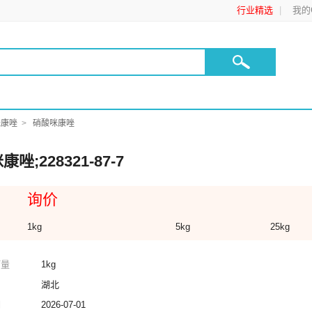
行业精选
我的C
咪康唑
硝酸咪康唑
唑;228321-87-7
询价
1kg
5kg
25kg
订量
1kg
湖北
期
2026-07-01