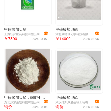
2、下单后即可发货，发货速度快；
3、多种包装规格可供您选择；
4、品质保证、优质服务；
5、签订合同、对公付款、开具发票、实时跟进货物、售后处理；
甲磺酸加贝酯
甲磺酸加贝酯
上海弘邦医药科技有限公司
湖北威德利化学科技有限公司
VIP
VIP
6、长期与知名科研单位、高校合作；
￥7500
￥14000
2026-08-07
2026-08-06
7、产品销往全国各地，客户信任度高；
甲磺酸加贝酯；56974-61-9;甲磺酸加贝酯检测方法;甲磺酸加贝酯现货价
格;甲磺酸加贝酯厂家报价;甲磺酸加贝酯技术资料;
甲磺酸加贝酯，56974-61-9
甲磺酸加贝酯
湖北源梦生物科技有限公司
武汉维斯尔曼生物工程有限公司
VIP
VIP
询价
询价
2026-08-06
2026-08-06