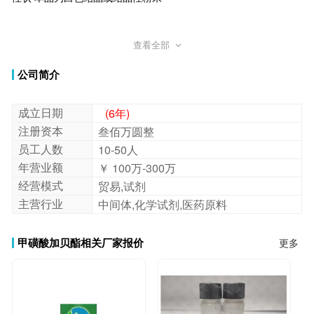
含量≥98.5%
查看全部
公司简介
熔点 90~93℃ PH 4.5~5.5 重金属≤10ppm
成立日期
(6年)
砷≤2ppm 干燥失重≤0.3% 炽灼残渣≤0.1%
注册资本
叁佰万圆整
员工人数
10-50人
用于 用于外贸出口、科学研究和化学试剂等领域
年营业额
￥ 100万-300万
经营模式
贸易,试剂
包装 25kg/纸板桶 可按客户要求单独分装
主营行业
中间体,化学试剂,医药原料
储存 遮光干燥密封储存 有效期2年
甲磺酸加贝酯相关厂家报价
更多
为什么选择鼎信通？
1、现货库存，大货可供；