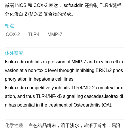
减弱 iNOS 和 COX-2 表达，Isofraxidin 还抑制 TLR4/髓样
分化蛋白 2 (MD-2) 复合物的形成。
靶点
COX-2
TLR4
MMP-7
体外研究
Isofraxidin inhibits expression of MMP-7 and in vitro cell in
vasion at a non-toxic level through inhibiting ERK1/2 phos
phorylation in hepatoma cell lines.
Isofraxidin competitively inhibits TLR4/MD-2 complex form
ation, and thus TLR4/NF-κB signalling cascades.Isofraxidi
n has potential in the treatment of Osteoarthritis (OA).
化学性质
白色结晶粉末，溶于沸水，难溶于冷水，易溶