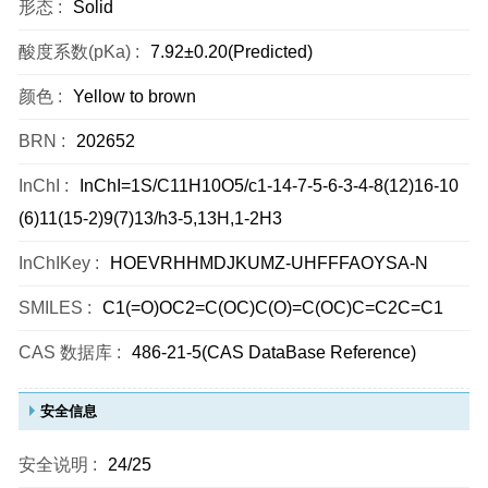
形态 :
Solid
酸度系数(pKa) :
7.92±0.20(Predicted)
颜色 :
Yellow to brown
BRN :
202652
InChI :
InChI=1S/C11H10O5/c1-14-7-5-6-3-4-8(12)16-10
(6)11(15-2)9(7)13/h3-5,13H,1-2H3
InChIKey :
HOEVRHHMDJKUMZ-UHFFFAOYSA-N
SMILES :
C1(=O)OC2=C(OC)C(O)=C(OC)C=C2C=C1
CAS 数据库 :
486-21-5(CAS DataBase Reference)
安全信息
安全说明 :
24/25