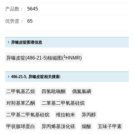
产品数：
5645
优势度：
65
异嗪皮啶图谱信息
1
异嗪皮啶(486-21-5)核磁图(
HNMR)
486-21-5, 异嗪皮啶相关搜索:
二甲氧基乙烷
四氢吡喃酮
偶氮氯磷
对羟基苯乙酮
二苯基二甲氧基硅烷
二甲基二甲氧基硅烷
维拉帕米
异丙醇
甲状腺球蛋白
异丙烯基溴化镁
烟酸
五味子甲素